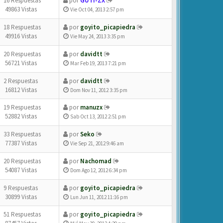
16 Respuestas
por
GUTI-ZX
49863 Vistas
Vie Oct 04, 2013 2:57 pm
18 Respuestas
por
goyito_picapiedra
49916 Vistas
Vie May 24, 2013 3:35 pm
20 Respuestas
por
davidtt
56721 Vistas
Mar Feb 19, 2013 7:21 pm
2 Respuestas
por
davidtt
16812 Vistas
Dom Nov 11, 2012 3:35 pm
19 Respuestas
por
manuzx
52882 Vistas
Sab Oct 13, 2012 2:51 pm
33 Respuestas
por
Seko
77387 Vistas
Vie Sep 21, 2012 9:46 am
20 Respuestas
por
Nachomad
54087 Vistas
Dom Ago 12, 2012 6:34 pm
9 Respuestas
por
goyito_picapiedra
30899 Vistas
Lun Jun 11, 2012 11:16 pm
51 Respuestas
por
goyito_picapiedra