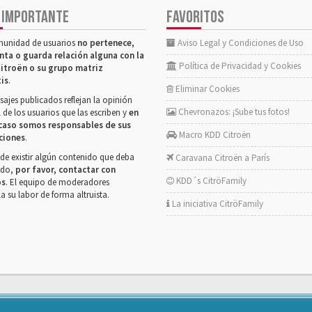
 IMPORTANTE
FAVORITOS
munidad de usuarios
no pertenece,
Aviso Legal y Condiciones de Uso
nta o guarda relación alguna con la
Política de Privacidad y Cookies
itroën o su grupo matriz
tis
.
Eliminar Cookies
ajes publicados reflejan la opinión
Chevronazos: ¡Sube tus fotos!
 de los usuarios que las escriben y
en
caso somos responsables de sus
Macro KDD Citroën
ciones
.
de existir algún contenido que deba
Caravana Citroën a París
rado,
por favor, contactar con
KDD´s CitröFamily
os
. El equipo de moderadores
la su labor de forma altruista.
La iniciativa CitröFamily