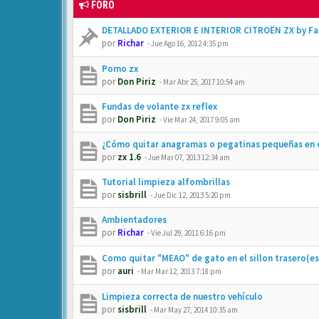
FORO
DETALLADO EXTERIOR E INTERIOR CITROËN ZX by Fa
por
Richar
-
Jue Ago 16, 2012 4:35 pm
Pomo zx
por
Don Piriz
-
Mar Abr 25, 2017 10:54 am
Fundas de volante zx reflex
por
Don Piriz
-
Vie Mar 24, 2017 9:05 am
¿Cómo quitar anagramas o pegatinas pequeñas en c
por
zx 1.6
-
Jue Mar 07, 2013 12:34 am
Tutorial limpieza alfombrillas
por
sisbrill
-
Jue Dic 12, 2013 5:20 pm
Ambientadores
por
Richar
-
Vie Jul 29, 2011 6:16 pm
Como quitar "MEAO" de gato en el sillon trasero(
por
auri
-
Mar Mar 12, 2013 7:18 pm
Limpieza correcta de nuestro vehículo
por
sisbrill
-
Mar May 27, 2014 10:35 am