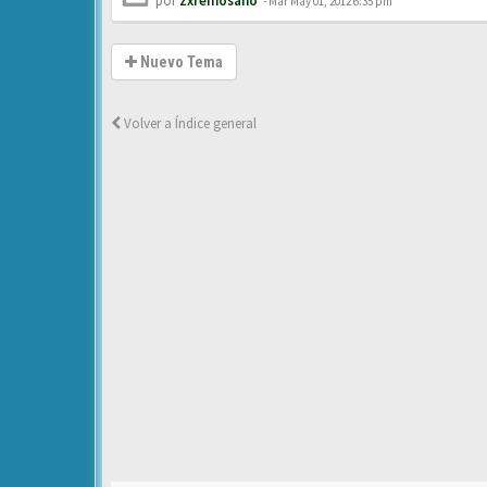
por
zxreinosano
-
Mar May 01, 2012 6:35 pm
Nuevo Tema
Volver a Índice general