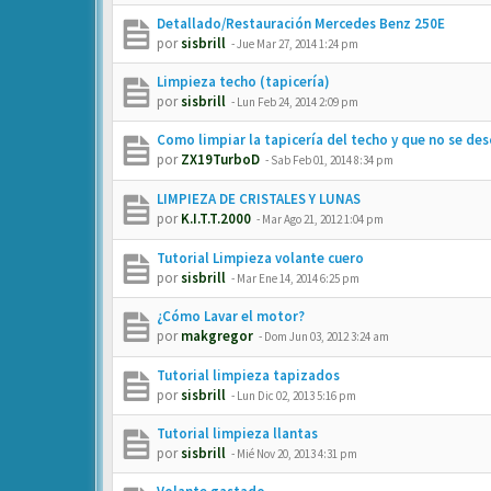
Detallado/Restauración Mercedes Benz 250E
por
sisbrill
-
Jue Mar 27, 2014 1:24 pm
Limpieza techo (tapicería)
por
sisbrill
-
Lun Feb 24, 2014 2:09 pm
Como limpiar la tapicería del techo y que no se de
por
ZX19TurboD
-
Sab Feb 01, 2014 8:34 pm
LIMPIEZA DE CRISTALES Y LUNAS
por
K.I.T.T.2000
-
Mar Ago 21, 2012 1:04 pm
Tutorial Limpieza volante cuero
por
sisbrill
-
Mar Ene 14, 2014 6:25 pm
¿Cómo Lavar el motor?
por
makgregor
-
Dom Jun 03, 2012 3:24 am
Tutorial limpieza tapizados
por
sisbrill
-
Lun Dic 02, 2013 5:16 pm
Tutorial limpieza llantas
por
sisbrill
-
Mié Nov 20, 2013 4:31 pm