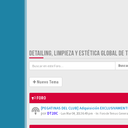
DETAILING, LIMPIEZA Y ESTÉTICA GLOBAL DE 
Busca
Nuevo Tema
FORO
[PEGATINAS DEL CLUB] Adquisición EXCLUSIVAMENTE
por
DT20C
-
Lun Mar 04, 2013 6:49 pm
- In:
Foro de Temas General