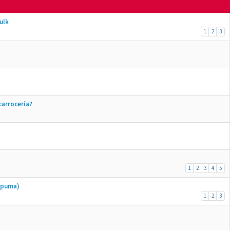
ulk
1
2
3
arroceria?
1
2
3
4
5
espuma)
1
2
3