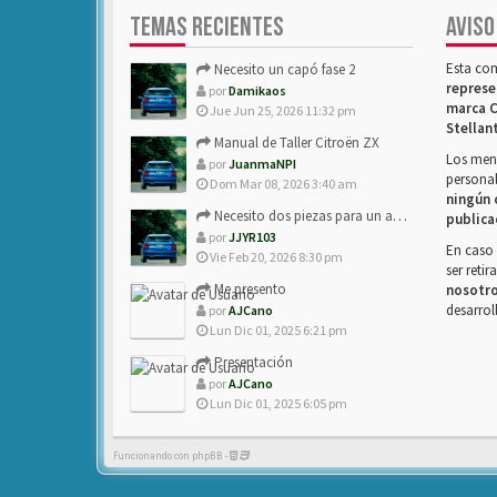
TEMAS RECIENTES
AVISO
Esta co
Necesito un capó fase 2
represe
por
Damikaos
marca C
Jue Jun 25, 2026 11:32 pm
Stellan
Manual de Taller Citroën ZX
Los mens
por
JuanmaNPI
personal
Dom Mar 08, 2026 3:40 am
ningún 
Necesito dos piezas para un amigo con ZX.
publica
por
JJYR103
En caso 
Vie Feb 20, 2026 8:30 pm
ser reti
Me presento
nosotr
desarrol
por
AJCano
Lun Dic 01, 2025 6:21 pm
Presentación
por
AJCano
Lun Dic 01, 2025 6:05 pm
Funcionando con phpBB -