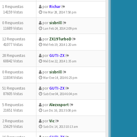
1 Respuestas
por
Richar
14159 Vistas
Vie Mar 28, 2014 7:58 pm
0 Respuestas
por
sisbrill
11689 Vistas
Lun Feb 24, 2014 2:09 pm
12 Respuestas
por
ZX19TurboD
41077 Vistas
Mié Feb 19, 2014 1:20 am
28 Respuestas
por
GUTI-ZX
60842 Vistas
Mié Ene 22, 2014 1:35 am
0 Respuestas
por
sisbrill
11834 Vistas
Mar Ene 14, 2014 6:25 pm
51 Respuestas
por
GUTI-ZX
87605 Vistas
Sab Ene 04, 2014 6:04 pm
5 Respuestas
por
Alezxsport
21651 Vistas
Lun Dic 16, 2013 5:08 pm
2 Respuestas
por
Vic
15629 Vistas
Sab Dic 14, 2013 10:13 am