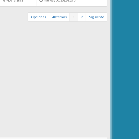
87457 Vistas
Mié May 30, 2012 4:29 pm
Opciones
40 temas
1
2
Siguiente