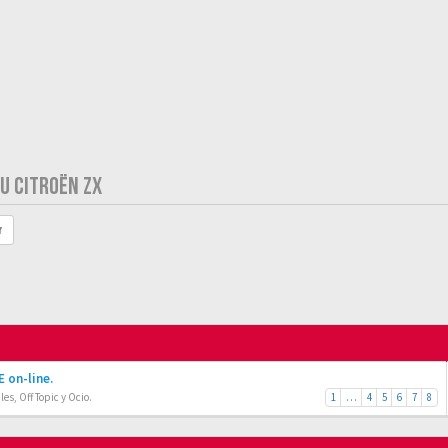
TU CITROËN ZX
r
 on-line.
es, Off Topic y Ocio.
1
…
4
5
6
7
8