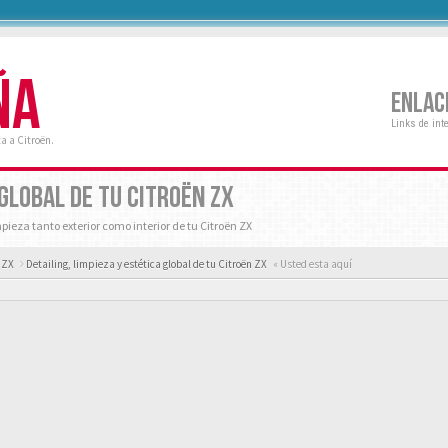
ÑA
ENLAC
Links de int
a a Citroën.
 GLOBAL DE TU CITROËN ZX
mpieza tanto exterior como interior de tu Citroën ZX
n ZX
Detailing, limpieza y estética global de tu Citroën ZX
« Usted esta aquí