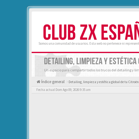
CLUB ZX ESPA
Somos una comunidad de usuarios. Esta web no pertenece ni represent
DETAILING, LIMPIEZA Y ESTÉTICA
Un espacio para compartir todos los trucos del detailing y li
Índice general
Detailing, limpieza y estética global de tu Citroë
Fecha actual Dom Ago 09, 2026 9:35 am