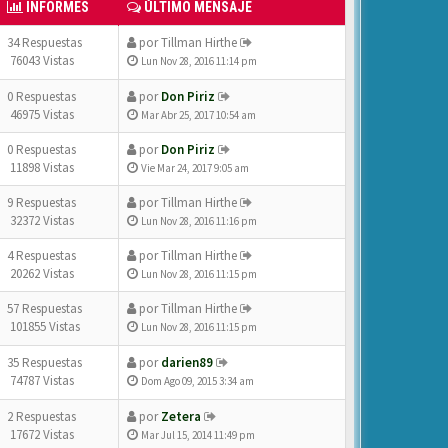
INFORMES
ÚLTIMO MENSAJE
34 Respuestas
por
Tillman Hirthe
76043 Vistas
Lun Nov 28, 2016 11:14 pm
0 Respuestas
por
Don Piriz
46975 Vistas
Mar Abr 25, 2017 10:54 am
0 Respuestas
por
Don Piriz
11898 Vistas
Vie Mar 24, 2017 9:05 am
9 Respuestas
por
Tillman Hirthe
32372 Vistas
Lun Nov 28, 2016 11:16 pm
4 Respuestas
por
Tillman Hirthe
20262 Vistas
Lun Nov 28, 2016 11:15 pm
57 Respuestas
por
Tillman Hirthe
101855 Vistas
Lun Nov 28, 2016 11:15 pm
35 Respuestas
por
darien89
74787 Vistas
Dom Ago 09, 2015 3:34 am
2 Respuestas
por
Zetera
17672 Vistas
Mar Jul 15, 2014 11:49 pm