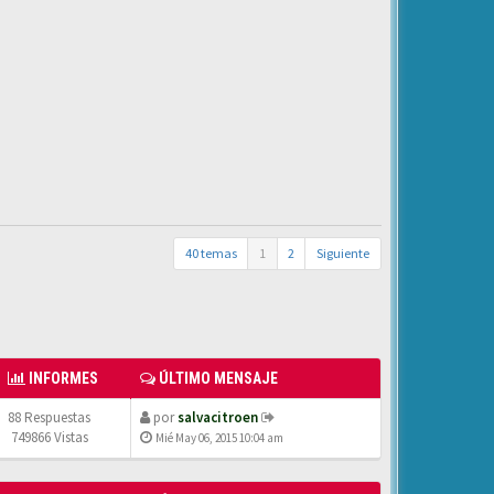
40 temas
1
2
Siguiente
INFORMES
ÚLTIMO MENSAJE
88 Respuestas
por
salvacitroen
749866 Vistas
Mié May 06, 2015 10:04 am