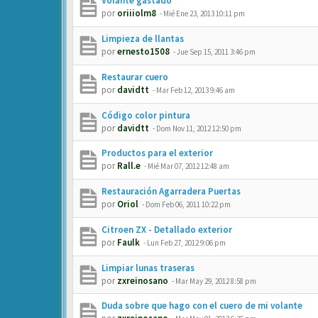
Volante gastado
por
oriiiolm8
-
Mié Ene 23, 2013 10:11 pm
Limpieza de llantas
por
ernesto1508
-
Jue Sep 15, 2011 3:46 pm
Restaurar cuero
por
davidtt
-
Mar Feb 12, 2013 9:46 am
Código color pintura
por
davidtt
-
Dom Nov 11, 2012 12:50 pm
Productos para el exterior
por
Rall.e
-
Mié Mar 07, 2012 12:48 am
Restauración Agarradera Puertas
por
Oriol
-
Dom Feb 06, 2011 10:22 pm
Citroen ZX - Detallado exterior
por
Faulk
-
Lun Feb 27, 2012 9:06 pm
Limpiar lunas traseras
por
zxreinosano
-
Mar May 29, 2012 8:58 pm
Duda sobre que hago con el cuero de mi volante