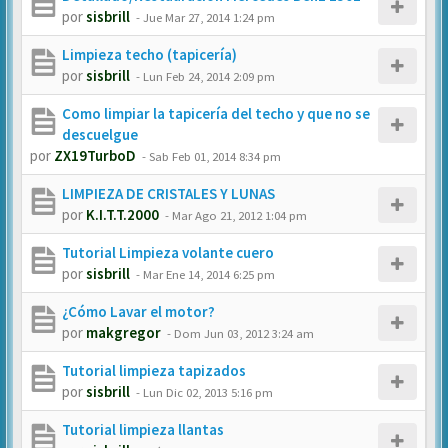
por
sisbrill
-
Jue Mar 27, 2014 1:24 pm
Limpieza techo (tapicería)
por
sisbrill
-
Lun Feb 24, 2014 2:09 pm
Como limpiar la tapicería del techo y que no se
descuelgue
por
ZX19TurboD
-
Sab Feb 01, 2014 8:34 pm
LIMPIEZA DE CRISTALES Y LUNAS
por
K.I.T.T.2000
-
Mar Ago 21, 2012 1:04 pm
Tutorial Limpieza volante cuero
por
sisbrill
-
Mar Ene 14, 2014 6:25 pm
¿Cómo Lavar el motor?
por
makgregor
-
Dom Jun 03, 2012 3:24 am
Tutorial limpieza tapizados
por
sisbrill
-
Lun Dic 02, 2013 5:16 pm
Tutorial limpieza llantas