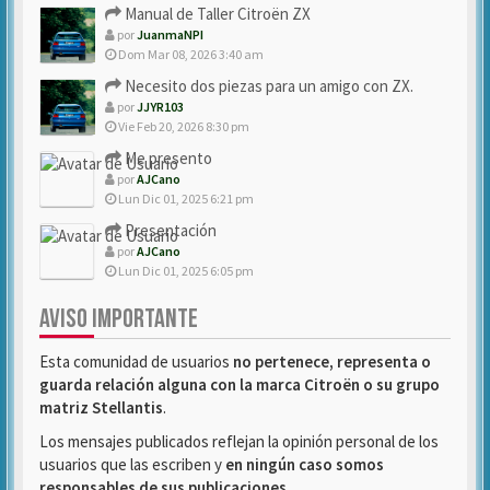
Manual de Taller Citroën ZX
por
JuanmaNPI
Dom Mar 08, 2026 3:40 am
Necesito dos piezas para un amigo con ZX.
por
JJYR103
Vie Feb 20, 2026 8:30 pm
Me presento
por
AJCano
Lun Dic 01, 2025 6:21 pm
Presentación
por
AJCano
Lun Dic 01, 2025 6:05 pm
AVISO IMPORTANTE
Esta comunidad de usuarios
no pertenece, representa o
guarda relación alguna con la marca Citroën o su grupo
matriz Stellantis
.
Los mensajes publicados reflejan la opinión personal de los
usuarios que las escriben y
en ningún caso somos
responsables de sus publicaciones
.