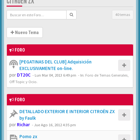
CITROËN ZX
40 temas
Nuevo Tema
FORO
[PEGATINAS DEL CLUB] Adquisición
EXCLUSIVAMENTE on-line.
por
DT20C
-
Lun Mar 04, 2013 6:49 pm
- In:
Foro de Temas Generales,
Off Topic y Ocio.
FORO
DETALLADO EXTERIOR E INTERIOR CITROËN ZX
by Faulk
por
Richar
-
Jue Ago 16, 2012 4:35 pm
Pomo zx