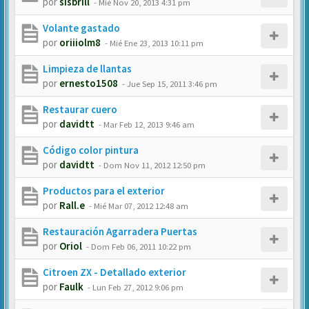
por
sisbrill
-
Mié Nov 20, 2013 4:31 pm
Volante gastado
por
oriiiolm8
-
Mié Ene 23, 2013 10:11 pm
Limpieza de llantas
por
ernesto1508
-
Jue Sep 15, 2011 3:46 pm
Restaurar cuero
por
davidtt
-
Mar Feb 12, 2013 9:46 am
Código color pintura
por
davidtt
-
Dom Nov 11, 2012 12:50 pm
Productos para el exterior
por
Rall.e
-
Mié Mar 07, 2012 12:48 am
Restauración Agarradera Puertas
por
Oriol
-
Dom Feb 06, 2011 10:22 pm
Citroen ZX - Detallado exterior
por
Faulk
-
Lun Feb 27, 2012 9:06 pm