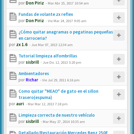
por
Don Piriz
-
Mar Abr 25, 2017 10:54 am
Fundas de volante zx reflex
por
Don Piriz
-
Vie Mar 24, 2017 9:05 am
¿Cómo quitar anagramas o pegatinas pequeñas
en carroceria?
por
zx 1.6
-
Jue Mar 07, 2013 12:34 am
Tutorial limpieza alfombrillas
por
sisbrill
-
Jue Dic 12, 2013 5:20 pm
Ambientadores
por
Richar
-
Vie Jul 29, 2011 6:16 pm
Como quitar "MEAO" de gato en el sillon
trasero(espuma)
por
auri
-
Mar Mar 12, 2013 7:18 pm
Limpieza correcta de nuestro vehículo
por
sisbrill
-
Mar May 27, 2014 10:35 am
Detallado/Restauración Mercedes Benz 250E