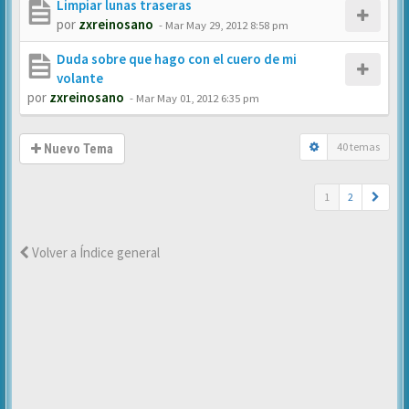
Limpiar lunas traseras
por
zxreinosano
-
Mar May 29, 2012 8:58 pm
Duda sobre que hago con el cuero de mi
volante
por
zxreinosano
-
Mar May 01, 2012 6:35 pm
40 temas
Nuevo Tema
1
2
Volver a Índice general