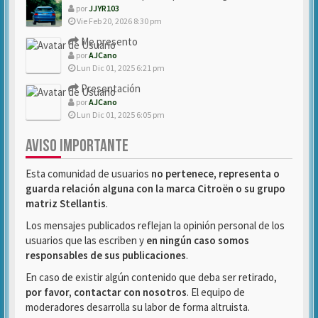
por
JJYR103
Vie Feb 20, 2026 8:30 pm
Me presento
por
AJCano
Lun Dic 01, 2025 6:21 pm
Presentación
por
AJCano
Lun Dic 01, 2025 6:05 pm
AVISO IMPORTANTE
Esta comunidad de usuarios
no pertenece, representa o
guarda relación alguna con la marca Citroën o su grupo
matriz Stellantis
.
Los mensajes publicados reflejan la opinión personal de los
usuarios que las escriben y
en ningún caso somos
responsables de sus publicaciones
.
En caso de existir algún contenido que deba ser retirado,
por favor, contactar con nosotros
. El equipo de
moderadores desarrolla su labor de forma altruista.