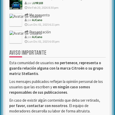
por
JJYR103
Vie Feb 20, 2026 8:30 pm
Me presento
por
AJCano
Lun Dic 01, 2025 6:21 pm
Presentación
por
AJCano
Lun Dic 01, 2025 6:05 pm
AVISO IMPORTANTE
Esta comunidad de usuarios
no pertenece, representa o
guarda relación alguna con la marca Citroën o su grupo
matriz Stellantis
.
Los mensajes publicados reflejan la opinión personal de los
usuarios que las escriben y
en ningún caso somos
responsables de sus publicaciones
.
En caso de existir algún contenido que deba ser retirado,
por favor, contactar con nosotros
. El equipo de
moderadores desarrolla su labor de forma altruista.