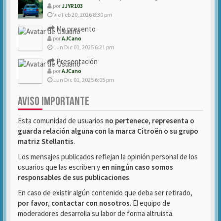
por
JJYR103
Vie Feb 20, 2026 8:30 pm
Me presento
por
AJCano
Lun Dic 01, 2025 6:21 pm
Presentación
por
AJCano
Lun Dic 01, 2025 6:05 pm
AVISO IMPORTANTE
Esta comunidad de usuarios
no pertenece, representa o
guarda relación alguna con la marca Citroën o su grupo
matriz Stellantis
.
Los mensajes publicados reflejan la opinión personal de los
usuarios que las escriben y
en ningún caso somos
responsables de sus publicaciones
.
En caso de existir algún contenido que deba ser retirado,
por favor, contactar con nosotros
. El equipo de
moderadores desarrolla su labor de forma altruista.