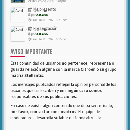
Vie Feb 20, 2026 8:30 pm
Me presento
por
AJCano
Lun Dic 01, 2025 6:21 pm
Presentación
por
AJCano
Lun Dic 01, 2025 6:05 pm
AVISO IMPORTANTE
Esta comunidad de usuarios
no pertenece, representa o
guarda relación alguna con la marca Citroën o su grupo
matriz Stellantis
.
Los mensajes publicados reflejan la opinión personal de los
usuarios que las escriben y
en ningún caso somos
responsables de sus publicaciones
.
En caso de existir algún contenido que deba ser retirado,
por favor, contactar con nosotros
. El equipo de
moderadores desarrolla su labor de forma altruista.