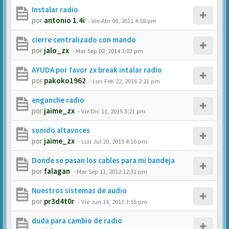
Instalar radio
por
antonio 1.4i
-
Vie Abr 08, 2011 4:58 pm
cierre centralizado con mando
por
jalo_zx
-
Mar Sep 02, 2014 1:03 pm
AYUDA por favor zx break intalar radio
por
pakoko1962
-
Lun Feb 22, 2016 2:21 pm
enganche radio
por
jaime_zx
-
Vie Dic 11, 2015 3:21 pm
sonido altavoces
por
jaime_zx
-
Lun Jul 20, 2015 4:10 pm
Donde se pasan los cables para mi bandeja
por
falagan
-
Mar Sep 11, 2012 12:31 pm
Nuestros sistemas de audio
por
pr3d4t0r
-
Vie Jun 14, 2013 3:55 pm
duda para cambio de radio