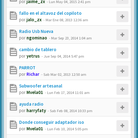
por
jaime_zx
-
Lun May 04, 2015 2:41 pm
fallo en el altavoz del copiloto
por
jalo_zx
-
Mar Ene 08, 2013 12:36 am
Radio Usb Nueva
por
ngominao
-
Mar Sep 23, 2014 1:04 am
cambio de tablero
por
yetrus
-
Jue Sep 04, 2014 5:47 pm
PARROT
por
Richar
-
Sab Mar 02, 2013 12:50 am
Subwoofer artesanal
por
Mvela01
-
Lun Feb 17, 2014 11:01 am
ayuda radio
por
harryfaty
-
Sab Feb 08, 2014 10:33 pm
Donde conseguir adaptador iso
por
Mvela01
-
Lun Feb 10, 2014 5:05 pm