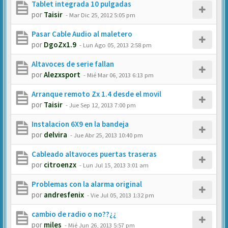
Tablet integrada 10 pulgadas
por
Taisir
-
Mar Dic 25, 2012 5:05 pm
Pasar Cable Audio al maletero
por
DgoZx1.9
-
Lun Ago 05, 2013 2:58 pm
Altavoces de serie fallan
por
Alezxsport
-
Mié Mar 06, 2013 6:13 pm
Arranque remoto Zx 1.4 desde el movil
por
Taisir
-
Jue Sep 12, 2013 7:00 pm
Instalacion 6X9 en la bandeja
por
delvira
-
Jue Abr 25, 2013 10:40 pm
Cableado altavoces puertas traseras
por
citroenzx
-
Lun Jul 15, 2013 3:01 am
Problemas con la alarma original
por
andresfenix
-
Vie Jul 05, 2013 1:32 pm
cambio de radio o no??¿¿
por
miles
-
Mié Jun 26, 2013 5:57 pm