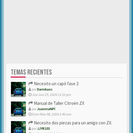
TEMAS RECIENTES
Necesito un capó fase 2
por
Damikaos
Jue Jun 25, 2026 11:32 pm
Manual de Taller Citroën ZX
por
JuanmaNPI
Dom Mar 08, 2026 3:40 am
Necesito dos piezas para un amigo con ZX.
por
JJYR103