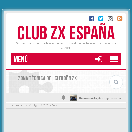
CLUB ZX ESPAÑA
Somos una comunidad de usuarios. Esta web no pertenece ni representa a
Citroën.
MENÚ
ZONA TÉCNICA DEL CITROËN ZX
Bienvenido,
Anonymous
Fecha actual Vie Ago 07, 2026 7:57 am