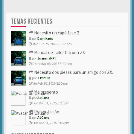
TEMAS RECIENTES
Necesito un capó fase 2
por
Damikaos
Jue Jun 25, 2026 11:32 pm
Manual de Taller Citroën ZX
por
JuanmaNPI
Dom Mar 08, 2026 3:40 am
Necesito dos piezas para un amigo con ZX.
por
JJYR103
Vie Feb 20, 2026 8:30 pm
Me presento
por
AJCano
Lun Dic 01, 2025 6:21 pm
Presentación
por
AJCano
Lun Dic 01, 2025 6:05 pm