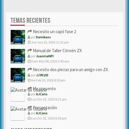
TEMAS RECIENTES
Necesito un capó fase 2
por
Damikaos
Jue Jun 25, 2026 11:32 pm
Manual de Taller Citroën ZX
por
JuanmaNPI
Dom Mar 08, 2026 3:40 am
Necesito dos piezas para un amigo con ZX.
por
JJYR103
Vie Feb 20, 2026 8:30 pm
Me presento
por
AJCano
Lun Dic 01, 2025 6:21 pm
Presentación
por
AJCano
Lun Dic 01, 2025 6:05 pm