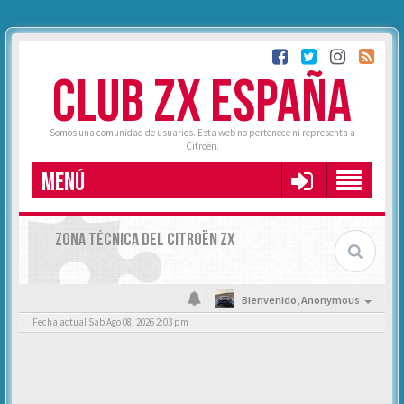
CLUB ZX ESPAÑA
Somos una comunidad de usuarios. Esta web no pertenece ni representa a
Citroën.
MENÚ
ZONA TÉCNICA DEL CITROËN ZX
Bienvenido,
Anonymous
Fecha actual Sab Ago 08, 2026 2:03 pm