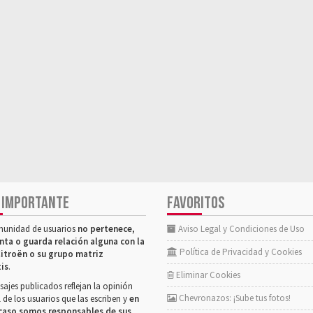
 IMPORTANTE
FAVORITOS
munidad de usuarios
no pertenece,
Aviso Legal y Condiciones de Uso
nta o guarda relación alguna con la
Política de Privacidad y Cookies
itroën o su grupo matriz
tis
.
Eliminar Cookies
ajes publicados reflejan la opinión
Chevronazos: ¡Sube tus fotos!
 de los usuarios que las escriben y
en
caso somos responsables de sus