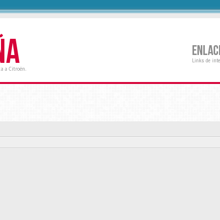
ÑA
ENLAC
Links de int
a a Citroën.