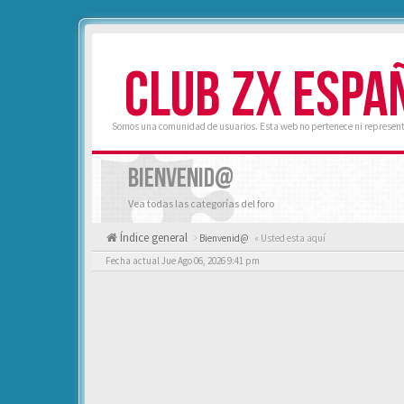
CLUB ZX ESPA
Somos una comunidad de usuarios. Esta web no pertenece ni represent
BIENVENID@
Vea todas las categorías del foro
Índice general
Bienvenid@
« Usted esta aquí
Fecha actual Jue Ago 06, 2026 9:41 pm