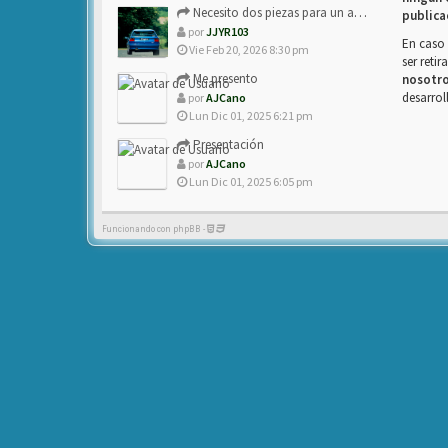
Necesito dos piezas para un amigo con ZX.
publica
por
JJYR103
En caso 
Vie Feb 20, 2026 8:30 pm
ser reti
Me presento
nosotr
desarrol
por
AJCano
Lun Dic 01, 2025 6:21 pm
Presentación
por
AJCano
Lun Dic 01, 2025 6:05 pm
Funcionando con phpBB -