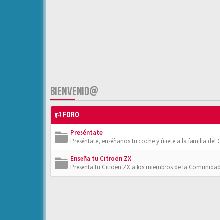
BIENVENID@
FORO
Preséntate
Preséntate, enséñanos tu coche y únete a la familia del C
Enseña tu Citroën ZX
Presenta tu Citroën ZX a los miembros de la Comunidad