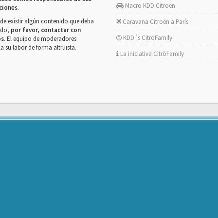
Macro KDD Citroën
ciones
.
de existir algún contenido que deba
Caravana Citroën a París
rado,
por favor, contactar con
KDD´s CitröFamily
os
. El equipo de moderadores
la su labor de forma altruista.
La iniciativa CitröFamily