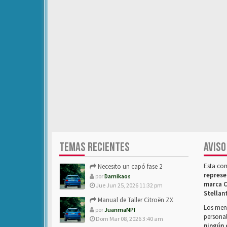
TEMAS RECIENTES
AVISO
Esta co
Necesito un capó fase 2
represe
por
Damikaos
marca C
Jue Jun 25, 2026 11:32 pm
Stellan
Manual de Taller Citroën ZX
Los mens
por
JuanmaNPI
personal
Dom Mar 08, 2026 3:40 am
ningún 