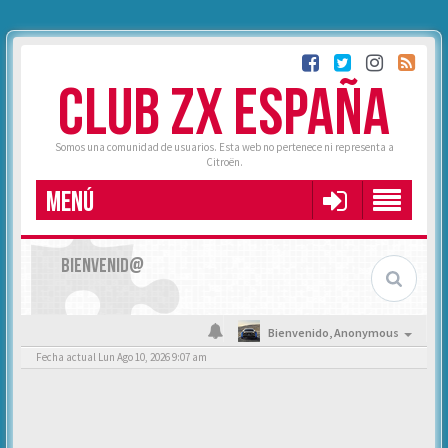
CLUB ZX ESPAÑA
Somos una comunidad de usuarios. Esta web no pertenece ni representa a
Citroën.
MENÚ
BIENVENID@
Bienvenido,
Anonymous
Fecha actual Lun Ago 10, 2026 9:07 am