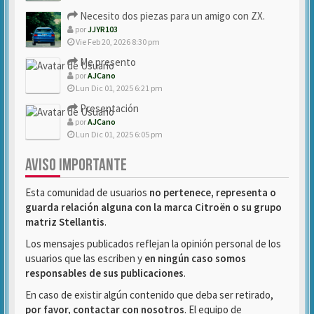
Necesito dos piezas para un amigo con ZX.
por
JJYR103
Vie Feb 20, 2026 8:30 pm
Me presento
por
AJCano
Lun Dic 01, 2025 6:21 pm
Presentación
por
AJCano
Lun Dic 01, 2025 6:05 pm
AVISO IMPORTANTE
Esta comunidad de usuarios
no pertenece, representa o
guarda relación alguna con la marca Citroën o su grupo
matriz Stellantis
.
Los mensajes publicados reflejan la opinión personal de los
usuarios que las escriben y
en ningún caso somos
responsables de sus publicaciones
.
En caso de existir algún contenido que deba ser retirado,
por favor, contactar con nosotros
. El equipo de