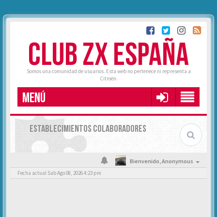
CLUB ZX ESPAÑA
Somos una comunidad de usuarios. Esta web no pertenece ni representa a
Citroën.
MENÚ
ESTABLECIMIENTOS COLABORADORES
Bienvenido,
Anonymous
Fecha actual Sab Ago 08, 2026 4:23 pm