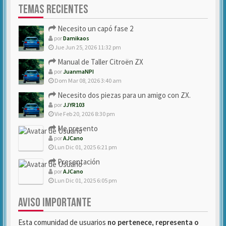
TEMAS RECIENTES
Necesito un capó fase 2
por
Damikaos
Jue Jun 25, 2026 11:32 pm
Manual de Taller Citroën ZX
por
JuanmaNPI
Dom Mar 08, 2026 3:40 am
Necesito dos piezas para un amigo con ZX.
por
JJYR103
Vie Feb 20, 2026 8:30 pm
Me presento
por
AJCano
Lun Dic 01, 2025 6:21 pm
Presentación
por
AJCano
Lun Dic 01, 2025 6:05 pm
AVISO IMPORTANTE
Esta comunidad de usuarios
no pertenece, representa o