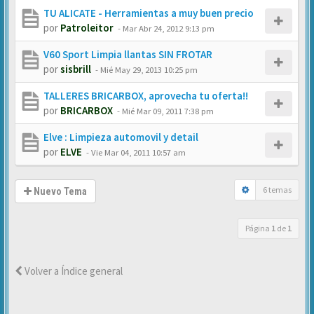
TU ALICATE - Herramientas a muy buen precio
por
Patroleitor
-
Mar Abr 24, 2012 9:13 pm
V60 Sport Limpia llantas SIN FROTAR
por
sisbrill
-
Mié May 29, 2013 10:25 pm
TALLERES BRICARBOX, aprovecha tu oferta!!
por
BRICARBOX
-
Mié Mar 09, 2011 7:38 pm
Elve : Limpieza automovil y detail
por
ELVE
-
Vie Mar 04, 2011 10:57 am
6 temas
Nuevo Tema
Página
1
de
1
Volver a Índice general