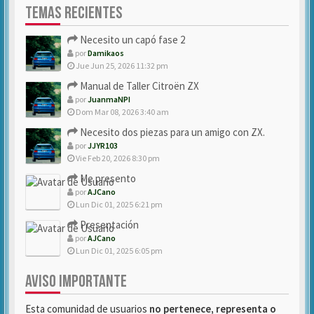
TEMAS RECIENTES
Necesito un capó fase 2
por
Damikaos
Jue Jun 25, 2026 11:32 pm
Manual de Taller Citroën ZX
por
JuanmaNPI
Dom Mar 08, 2026 3:40 am
Necesito dos piezas para un amigo con ZX.
por
JJYR103
Vie Feb 20, 2026 8:30 pm
Me presento
por
AJCano
Lun Dic 01, 2025 6:21 pm
Presentación
por
AJCano
Lun Dic 01, 2025 6:05 pm
AVISO IMPORTANTE
Esta comunidad de usuarios
no pertenece, representa o