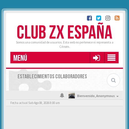
CLUB ZX ESPAÑA
Somos una comunidad de usuarios. Esta web no pertenece ni representa a
Citroën.
MENÚ
ESTABLECIMIENTOS COLABORADORES
Bienvenido,
Anonymous
Fecha actual Sab Ago 08, 2026 8:00 am