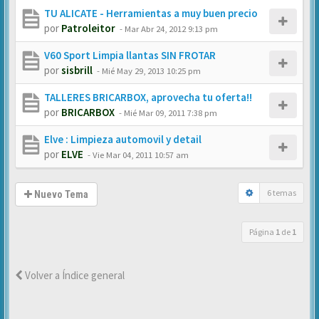
TU ALICATE - Herramientas a muy buen precio
por
Patroleitor
-
Mar Abr 24, 2012 9:13 pm
V60 Sport Limpia llantas SIN FROTAR
por
sisbrill
-
Mié May 29, 2013 10:25 pm
TALLERES BRICARBOX, aprovecha tu oferta!!
por
BRICARBOX
-
Mié Mar 09, 2011 7:38 pm
Elve : Limpieza automovil y detail
por
ELVE
-
Vie Mar 04, 2011 10:57 am
6 temas
Nuevo Tema
Página
1
de
1
Volver a Índice general