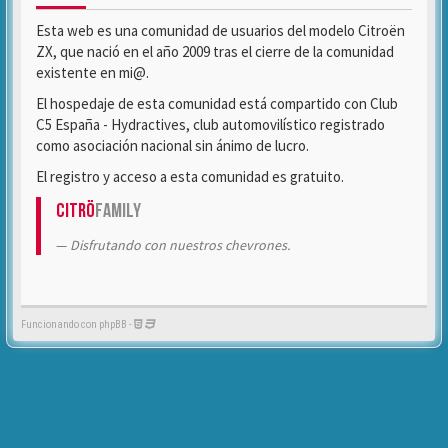
Esta web es una comunidad de usuarios del modelo Citroën
ZX, que nació en el año 2009 tras el cierre de la comunidad
existente en mi@.
El hospedaje de esta comunidad está compartido con Club
C5 España - Hydractives, club automovilístico registrado
como asociación nacional sin ánimo de lucro.
El registro y acceso a esta comunidad es gratuito.
Citrö
Family
Disfrutando con nuestros chevrones.
Funcionando con phpBB -