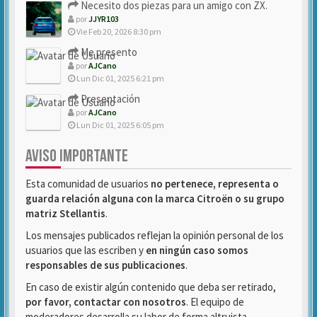
Necesito dos piezas para un amigo con ZX.
por
JJYR103
Vie Feb 20, 2026 8:30 pm
Me presento
por
AJCano
Lun Dic 01, 2025 6:21 pm
Presentación
por
AJCano
Lun Dic 01, 2025 6:05 pm
AVISO IMPORTANTE
Esta comunidad de usuarios
no pertenece, representa o
guarda relación alguna con la marca Citroën o su grupo
matriz Stellantis
.
Los mensajes publicados reflejan la opinión personal de los
usuarios que las escriben y
en ningún caso somos
responsables de sus publicaciones
.
En caso de existir algún contenido que deba ser retirado,
por favor, contactar con nosotros
. El equipo de
moderadores desarrolla su labor de forma altruista.