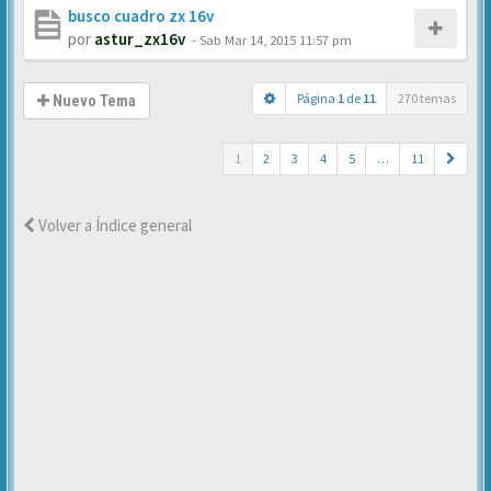
busco cuadro zx 16v
por
astur_zx16v
-
Sab Mar 14, 2015 11:57 pm
Página
1
de
11
270 temas
Nuevo Tema
1
2
3
4
5
…
11
Volver a Índice general