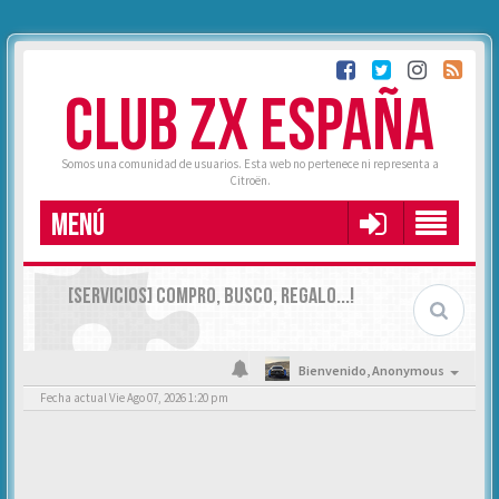
CLUB ZX ESPAÑA
Somos una comunidad de usuarios. Esta web no pertenece ni representa a
Citroën.
MENÚ
[SERVICIOS] COMPRO, BUSCO, REGALO...!
Bienvenido,
Anonymous
Fecha actual Vie Ago 07, 2026 1:20 pm