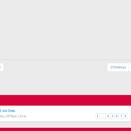
270 temas
r
 on-line.
es, Off Topic y Ocio.
1
…
4
5
6
7
8