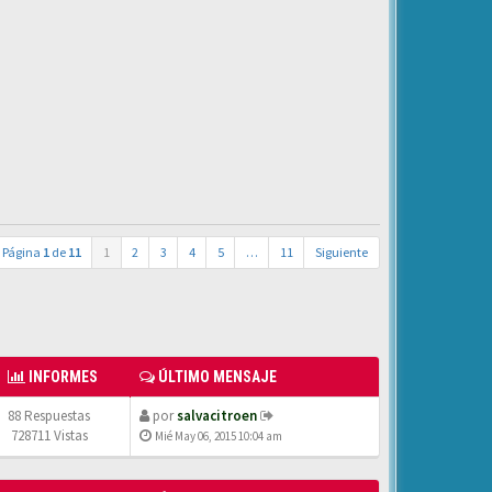
Página
1
de
11
1
2
3
4
5
…
11
Siguiente
INFORMES
ÚLTIMO MENSAJE
88 Respuestas
por
salvacitroen
728711 Vistas
Mié May 06, 2015 10:04 am