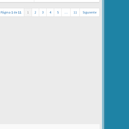
Página
1
de
11
1
2
3
4
5
…
11
Siguiente