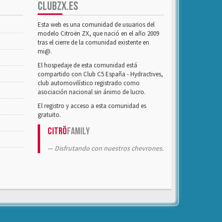
CLUBZX.ES
Esta web es una comunidad de usuarios del
modelo Citroën ZX, que nació en el año 2009
tras el cierre de la comunidad existente en
mi@.
El hospedaje de esta comunidad está
compartido con Club C5 España - Hydractives,
club automovilístico registrado como
asociación nacional sin ánimo de lucro.
El registro y acceso a esta comunidad es
gratuito.
Citrö
Family
Disfrutando con nuestros chevrones.