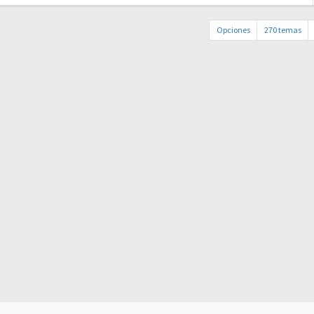
Opciones
270 temas