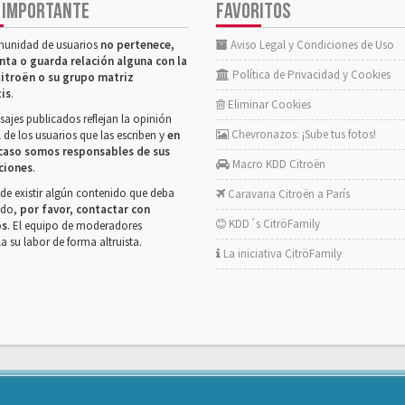
 IMPORTANTE
FAVORITOS
munidad de usuarios
no pertenece,
Aviso Legal y Condiciones de Uso
nta o guarda relación alguna con la
Política de Privacidad y Cookies
itroën o su grupo matriz
tis
.
Eliminar Cookies
ajes publicados reflejan la opinión
Chevronazos: ¡Sube tus fotos!
 de los usuarios que las escriben y
en
caso somos responsables de sus
Macro KDD Citroën
ciones
.
de existir algún contenido que deba
Caravana Citroën a París
rado,
por favor, contactar con
KDD´s CitröFamily
os
. El equipo de moderadores
la su labor de forma altruista.
La iniciativa CitröFamily