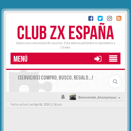
CLUB ZX ESPAÑA
Somos una comunidad de usuarios. Esta web no pertenece ni representa a
Citroën.
MENÚ
[SERVICIOS] COMPRO, BUSCO, REGALO...!
Bienvenido,
Anonymous
Fecha actual Jue Ago 06, 2026 11:56 pm