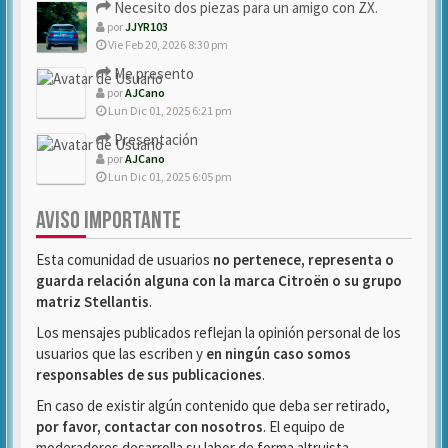
Necesito dos piezas para un amigo con ZX.
por
JJYR103
Vie Feb 20, 2026 8:30 pm
Me presento
por
AJCano
Lun Dic 01, 2025 6:21 pm
Presentación
por
AJCano
Lun Dic 01, 2025 6:05 pm
AVISO IMPORTANTE
Esta comunidad de usuarios
no pertenece, representa o
guarda relación alguna con la marca Citroën o su grupo
matriz Stellantis
.
Los mensajes publicados reflejan la opinión personal de los
usuarios que las escriben y
en ningún caso somos
responsables de sus publicaciones
.
En caso de existir algún contenido que deba ser retirado,
por favor, contactar con nosotros
. El equipo de
moderadores desarrolla su labor de forma altruista.