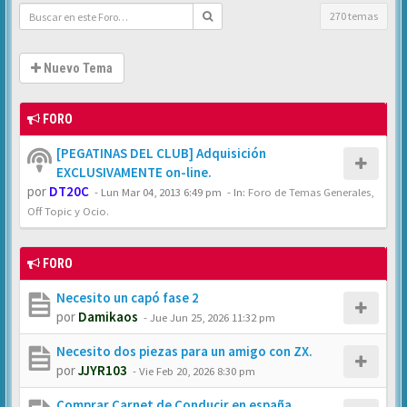
270 temas
Nuevo Tema
FORO
[PEGATINAS DEL CLUB] Adquisición
EXCLUSIVAMENTE on-line.
por
DT20C
-
Lun Mar 04, 2013 6:49 pm
- In:
Foro de Temas Generales,
Off Topic y Ocio.
FORO
Necesito un capó fase 2
por
Damikaos
-
Jue Jun 25, 2026 11:32 pm
Necesito dos piezas para un amigo con ZX.
por
JJYR103
-
Vie Feb 20, 2026 8:30 pm
Comprar Carnet de Conducir en españa