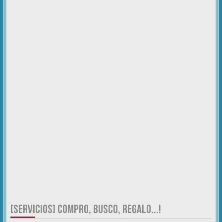
[SERVICIOS] COMPRO, BUSCO, REGALO...!