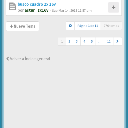
busco cuadro zx 16v
por
astur_zx16v
-
Sab Mar 14, 2015 11:57 pm
Página
1
de
11
270 temas
Nuevo Tema
1
2
3
4
5
…
11
Volver a Índice general