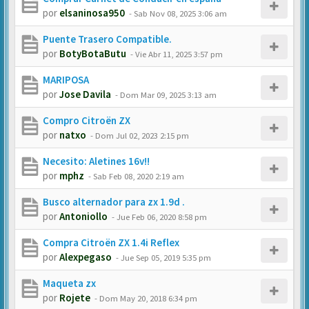
por
elsaninosa950
-
Sab Nov 08, 2025 3:06 am
Puente Trasero Compatible.
por
BotyBotaButu
-
Vie Abr 11, 2025 3:57 pm
MARIPOSA
por
Jose Davila
-
Dom Mar 09, 2025 3:13 am
Compro Citroën ZX
por
natxo
-
Dom Jul 02, 2023 2:15 pm
Necesito: Aletines 16v!!
por
mphz
-
Sab Feb 08, 2020 2:19 am
Busco alternador para zx 1.9d .
por
Antoniollo
-
Jue Feb 06, 2020 8:58 pm
Compra Citroën ZX 1.4i Reflex
por
Alexpegaso
-
Jue Sep 05, 2019 5:35 pm
Maqueta zx
por
Rojete
-
Dom May 20, 2018 6:34 pm