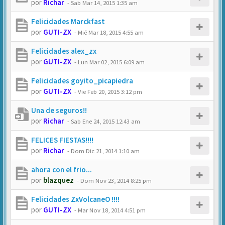
por
Richar
-
Sab Mar 14, 2015 1:35 am
Felicidades Marckfast
por
GUTI-ZX
-
Mié Mar 18, 2015 4:55 am
Felicidades alex_zx
por
GUTI-ZX
-
Lun Mar 02, 2015 6:09 am
Felicidades goyito_picapiedra
por
GUTI-ZX
-
Vie Feb 20, 2015 3:12 pm
Una de seguros!!
por
Richar
-
Sab Ene 24, 2015 12:43 am
FELICES FIESTAS!!!!
por
Richar
-
Dom Dic 21, 2014 1:10 am
ahora con el frio...
por
blazquez
-
Dom Nov 23, 2014 8:25 pm
Felicidades ZxVolcaneO !!!!
por
GUTI-ZX
-
Mar Nov 18, 2014 4:51 pm