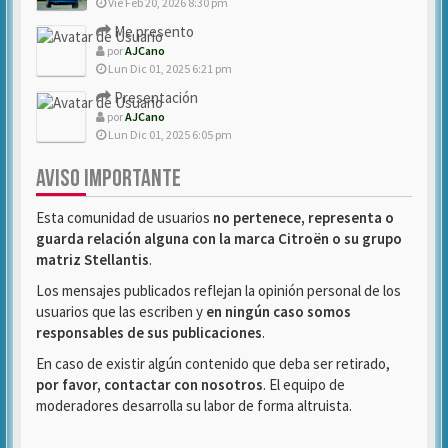
Vie Feb 20, 2026 8:30 pm
Me presento
por
AJCano
Lun Dic 01, 2025 6:21 pm
Presentación
por
AJCano
Lun Dic 01, 2025 6:05 pm
AVISO IMPORTANTE
Esta comunidad de usuarios
no pertenece, representa o
guarda relación alguna con la marca Citroën o su grupo
matriz Stellantis
.
Los mensajes publicados reflejan la opinión personal de los
usuarios que las escriben y
en ningún caso somos
responsables de sus publicaciones
.
En caso de existir algún contenido que deba ser retirado,
por favor, contactar con nosotros
. El equipo de
moderadores desarrolla su labor de forma altruista.