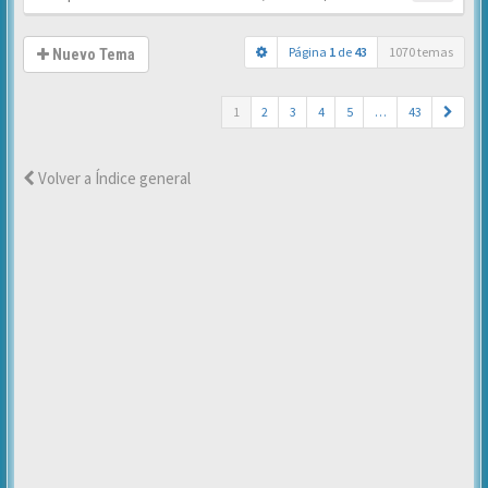
Página
1
de
43
1070 temas
Nuevo Tema
1
2
3
4
5
…
43
Volver a Índice general