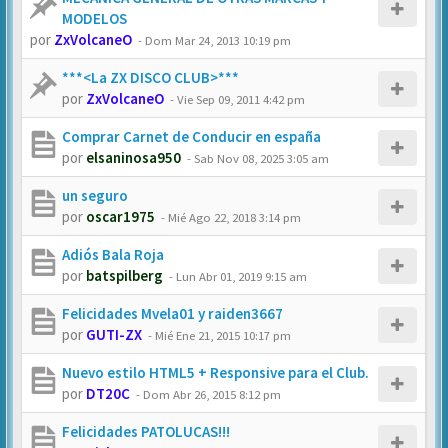
MODELOS
por
ZxVolcaneO
-
Dom Mar 24, 2013 10:19 pm
***<La ZX DISCO CLUB>***
por
ZxVolcaneO
-
Vie Sep 09, 2011 4:42 pm
Comprar Carnet de Conducir en españa
por
elsaninosa950
-
Sab Nov 08, 2025 3:05 am
un seguro
por
oscar1975
-
Mié Ago 22, 2018 3:14 pm
Adiós Bala Roja
por
batspilberg
-
Lun Abr 01, 2019 9:15 am
Felicidades Mvela01 y raiden3667
por
GUTI-ZX
-
Mié Ene 21, 2015 10:17 pm
Nuevo estilo HTML5 + Responsive para el Club.
por
DT20C
-
Dom Abr 26, 2015 8:12 pm
Felicidades PATOLUCAS!!!