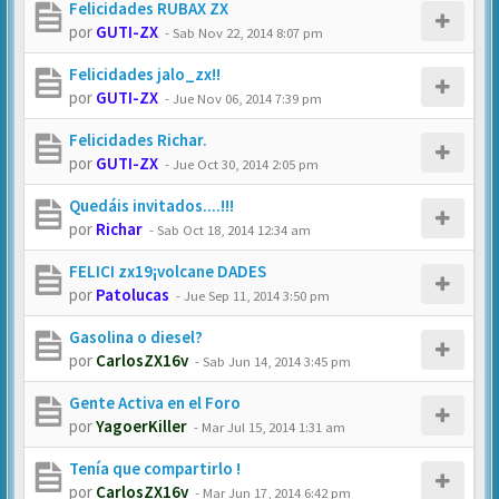
Felicidades RUBAX ZX
por
GUTI-ZX
-
Sab Nov 22, 2014 8:07 pm
Felicidades jalo_zx!!
por
GUTI-ZX
-
Jue Nov 06, 2014 7:39 pm
Felicidades Richar.
por
GUTI-ZX
-
Jue Oct 30, 2014 2:05 pm
Quedáis invitados....!!!
por
Richar
-
Sab Oct 18, 2014 12:34 am
FELICI zx19¡volcane DADES
por
Patolucas
-
Jue Sep 11, 2014 3:50 pm
Gasolina o diesel?
por
CarlosZX16v
-
Sab Jun 14, 2014 3:45 pm
Gente Activa en el Foro
por
YagoerKiller
-
Mar Jul 15, 2014 1:31 am
Tenía que compartirlo !
por
CarlosZX16v
-
Mar Jun 17, 2014 6:42 pm