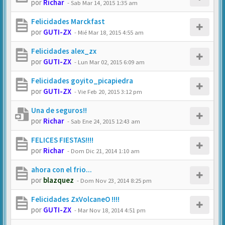
por
Richar
-
Sab Mar 14, 2015 1:35 am
Felicidades Marckfast
por
GUTI-ZX
-
Mié Mar 18, 2015 4:55 am
Felicidades alex_zx
por
GUTI-ZX
-
Lun Mar 02, 2015 6:09 am
Felicidades goyito_picapiedra
por
GUTI-ZX
-
Vie Feb 20, 2015 3:12 pm
Una de seguros!!
por
Richar
-
Sab Ene 24, 2015 12:43 am
FELICES FIESTAS!!!!
por
Richar
-
Dom Dic 21, 2014 1:10 am
ahora con el frio...
por
blazquez
-
Dom Nov 23, 2014 8:25 pm
Felicidades ZxVolcaneO !!!!
por
GUTI-ZX
-
Mar Nov 18, 2014 4:51 pm