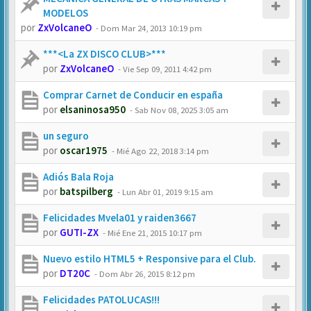
MODELOS
por
ZxVolcaneO
-
Dom Mar 24, 2013 10:19 pm
***<La ZX DISCO CLUB>***
por
ZxVolcaneO
-
Vie Sep 09, 2011 4:42 pm
Comprar Carnet de Conducir en españa
por
elsaninosa950
-
Sab Nov 08, 2025 3:05 am
un seguro
por
oscar1975
-
Mié Ago 22, 2018 3:14 pm
Adiós Bala Roja
por
batspilberg
-
Lun Abr 01, 2019 9:15 am
Felicidades Mvela01 y raiden3667
por
GUTI-ZX
-
Mié Ene 21, 2015 10:17 pm
Nuevo estilo HTML5 + Responsive para el Club.
por
DT20C
-
Dom Abr 26, 2015 8:12 pm
Felicidades PATOLUCAS!!!