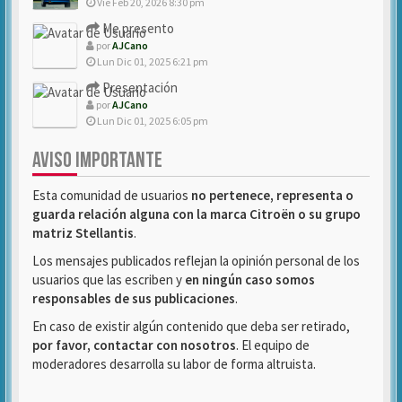
Vie Feb 20, 2026 8:30 pm
Me presento
por
AJCano
Lun Dic 01, 2025 6:21 pm
Presentación
por
AJCano
Lun Dic 01, 2025 6:05 pm
AVISO IMPORTANTE
Esta comunidad de usuarios
no pertenece, representa o
guarda relación alguna con la marca Citroën o su grupo
matriz Stellantis
.
Los mensajes publicados reflejan la opinión personal de los
usuarios que las escriben y
en ningún caso somos
responsables de sus publicaciones
.
En caso de existir algún contenido que deba ser retirado,
por favor, contactar con nosotros
. El equipo de
moderadores desarrolla su labor de forma altruista.