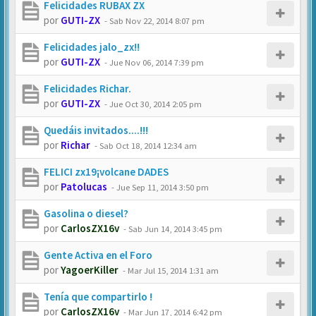
Felicidades RUBAX ZX
por
GUTI-ZX
-
Sab Nov 22, 2014 8:07 pm
Felicidades jalo_zx!!
por
GUTI-ZX
-
Jue Nov 06, 2014 7:39 pm
Felicidades Richar.
por
GUTI-ZX
-
Jue Oct 30, 2014 2:05 pm
Quedáis invitados....!!!
por
Richar
-
Sab Oct 18, 2014 12:34 am
FELICI zx19¡volcane DADES
por
Patolucas
-
Jue Sep 11, 2014 3:50 pm
Gasolina o diesel?
por
CarlosZX16v
-
Sab Jun 14, 2014 3:45 pm
Gente Activa en el Foro
por
YagoerKiller
-
Mar Jul 15, 2014 1:31 am
Tenía que compartirlo !
por
CarlosZX16v
-
Mar Jun 17, 2014 6:42 pm