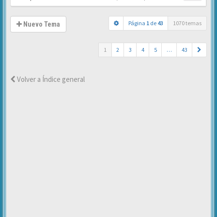
Página
1
de
43
1070 temas
Nuevo Tema
1
2
3
4
5
…
43
Volver a Índice general