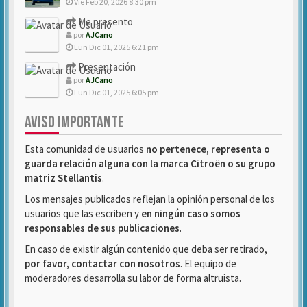
Vie Feb 20, 2026 8:30 pm
Me presento
por
AJCano
Lun Dic 01, 2025 6:21 pm
Presentación
por
AJCano
Lun Dic 01, 2025 6:05 pm
AVISO IMPORTANTE
Esta comunidad de usuarios
no pertenece, representa o
guarda relación alguna con la marca Citroën o su grupo
matriz Stellantis
.
Los mensajes publicados reflejan la opinión personal de los
usuarios que las escriben y
en ningún caso somos
responsables de sus publicaciones
.
En caso de existir algún contenido que deba ser retirado,
por favor, contactar con nosotros
. El equipo de
moderadores desarrolla su labor de forma altruista.