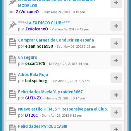
MODELOS
por
ZxVolcaneO
-
Dom Mar 24, 2013 10:19 pm
***<La ZX DISCO CLUB>***
por
ZxVolcaneO
-
Vie Sep 09, 2011 4:42 pm
Comprar Carnet de Conducir en españa
por
elsaninosa950
-
Sab Nov 08, 2025 3:05 am
un seguro
por
oscar1975
-
Mié Ago 22, 2018 3:14 pm
Adiós Bala Roja
por
batspilberg
-
Lun Abr 01, 2019 9:15 am
Felicidades Mvela01 y raiden3667
por
GUTI-ZX
-
Mié Ene 21, 2015 10:17 pm
Nuevo estilo HTML5 + Responsive para el Club.
por
DT20C
-
Dom Abr 26, 2015 8:12 pm
Felicidades PATOLUCAS!!!