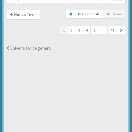
Página
1
de
43
1070 temas
Nuevo Tema
1
2
3
4
5
…
43
Volver a Índice general