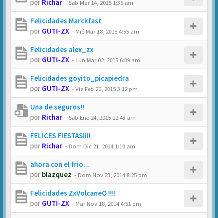
por
Richar
-
Sab Mar 14, 2015 1:35 am
Felicidades Marckfast
por
GUTI-ZX
-
Mié Mar 18, 2015 4:55 am
Felicidades alex_zx
por
GUTI-ZX
-
Lun Mar 02, 2015 6:09 am
Felicidades goyito_picapiedra
por
GUTI-ZX
-
Vie Feb 20, 2015 3:12 pm
Una de seguros!!
por
Richar
-
Sab Ene 24, 2015 12:43 am
FELICES FIESTAS!!!!
por
Richar
-
Dom Dic 21, 2014 1:10 am
ahora con el frio...
por
blazquez
-
Dom Nov 23, 2014 8:25 pm
Felicidades ZxVolcaneO !!!!
por
GUTI-ZX
-
Mar Nov 18, 2014 4:51 pm