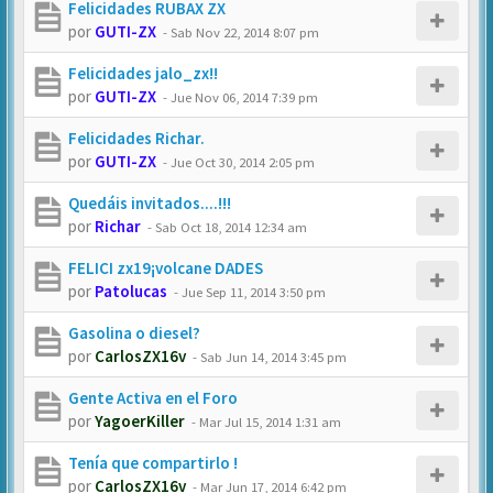
Felicidades RUBAX ZX
por
GUTI-ZX
-
Sab Nov 22, 2014 8:07 pm
Felicidades jalo_zx!!
por
GUTI-ZX
-
Jue Nov 06, 2014 7:39 pm
Felicidades Richar.
por
GUTI-ZX
-
Jue Oct 30, 2014 2:05 pm
Quedáis invitados....!!!
por
Richar
-
Sab Oct 18, 2014 12:34 am
FELICI zx19¡volcane DADES
por
Patolucas
-
Jue Sep 11, 2014 3:50 pm
Gasolina o diesel?
por
CarlosZX16v
-
Sab Jun 14, 2014 3:45 pm
Gente Activa en el Foro
por
YagoerKiller
-
Mar Jul 15, 2014 1:31 am
Tenía que compartirlo !
por
CarlosZX16v
-
Mar Jun 17, 2014 6:42 pm