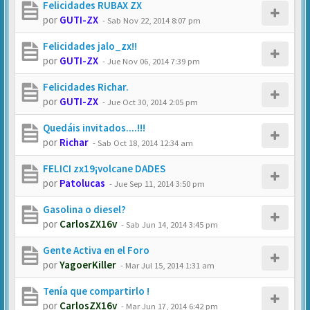
Felicidades RUBAX ZX
por
GUTI-ZX
-
Sab Nov 22, 2014 8:07 pm
Felicidades jalo_zx!!
por
GUTI-ZX
-
Jue Nov 06, 2014 7:39 pm
Felicidades Richar.
por
GUTI-ZX
-
Jue Oct 30, 2014 2:05 pm
Quedáis invitados....!!!
por
Richar
-
Sab Oct 18, 2014 12:34 am
FELICI zx19¡volcane DADES
por
Patolucas
-
Jue Sep 11, 2014 3:50 pm
Gasolina o diesel?
por
CarlosZX16v
-
Sab Jun 14, 2014 3:45 pm
Gente Activa en el Foro
por
YagoerKiller
-
Mar Jul 15, 2014 1:31 am
Tenía que compartirlo !
por
CarlosZX16v
-
Mar Jun 17, 2014 6:42 pm