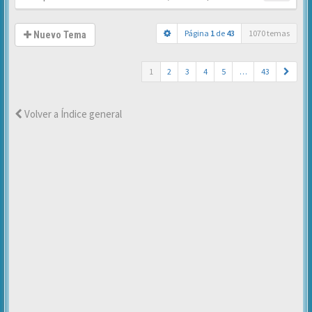
Página
1
de
43
1070 temas
Nuevo Tema
1
2
3
4
5
…
43
Volver a Índice general