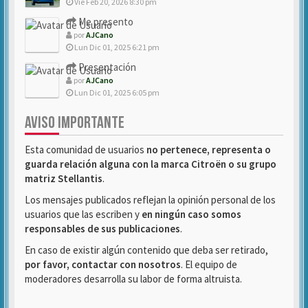
Vie Feb 20, 2026 8:30 pm
Me presento
por
AJCano
Lun Dic 01, 2025 6:21 pm
Presentación
por
AJCano
Lun Dic 01, 2025 6:05 pm
AVISO IMPORTANTE
Esta comunidad de usuarios
no pertenece, representa o
guarda relación alguna con la marca Citroën o su grupo
matriz Stellantis
.
Los mensajes publicados reflejan la opinión personal de los
usuarios que las escriben y
en ningún caso somos
responsables de sus publicaciones
.
En caso de existir algún contenido que deba ser retirado,
por favor, contactar con nosotros
. El equipo de
moderadores desarrolla su labor de forma altruista.