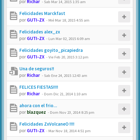
por
Richar
-
Sab Mar 14, 2015 1:35 am
Felicidades Marckfast
por
GUTI-ZX
-
Mié Mar 18, 2015 4:55 am
Felicidades alex_zx
por
GUTI-ZX
-
Lun Mar 02, 2015 6:09 am
Felicidades goyito_picapiedra
por
GUTI-ZX
-
Vie Feb 20, 2015 3:12 pm
Una de seguros!!
por
Richar
-
Sab Ene 24, 2015 12:43 am
FELICES FIESTAS!!!!
por
Richar
-
Dom Dic 21, 2014 1:10 am
ahora con el frio...
por
blazquez
-
Dom Nov 23, 2014 8:25 pm
Felicidades ZxVolcaneO !!!!
por
GUTI-ZX
-
Mar Nov 18, 2014 4:51 pm