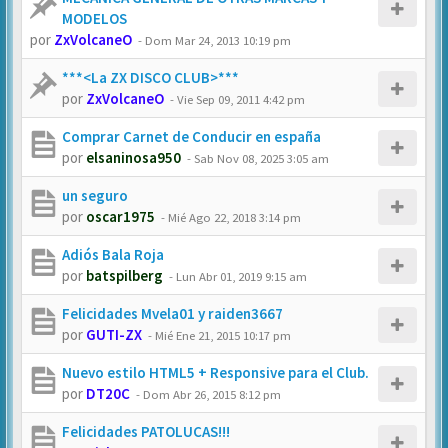
MODELOS
por
ZxVolcaneO
-
Dom Mar 24, 2013 10:19 pm
***<La ZX DISCO CLUB>***
por
ZxVolcaneO
-
Vie Sep 09, 2011 4:42 pm
Comprar Carnet de Conducir en españa
por
elsaninosa950
-
Sab Nov 08, 2025 3:05 am
un seguro
por
oscar1975
-
Mié Ago 22, 2018 3:14 pm
Adiós Bala Roja
por
batspilberg
-
Lun Abr 01, 2019 9:15 am
Felicidades Mvela01 y raiden3667
por
GUTI-ZX
-
Mié Ene 21, 2015 10:17 pm
Nuevo estilo HTML5 + Responsive para el Club.
por
DT20C
-
Dom Abr 26, 2015 8:12 pm
Felicidades PATOLUCAS!!!