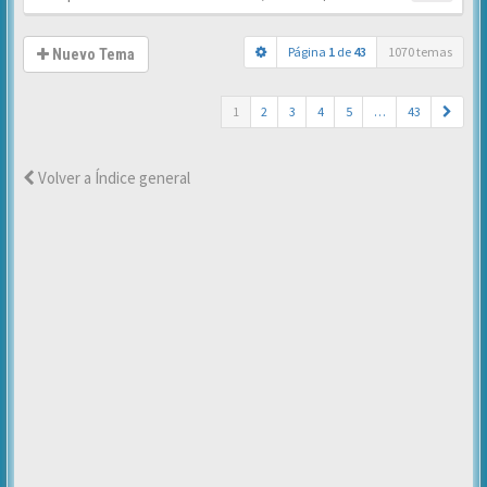
Página
1
de
43
1070 temas
Nuevo Tema
1
2
3
4
5
…
43
Volver a Índice general