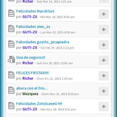
por
Richar
-
Sab Mar 14, 2015 1:35 am
Felicidades Marckfast
por
GUTI-ZX
-
Mié Mar 18, 2015 4:55 am
Felicidades alex_zx
por
GUTI-ZX
-
Lun Mar 02, 2015 6:09 am
Felicidades goyito_picapiedra
por
GUTI-ZX
-
Vie Feb 20, 2015 3:12 pm
Una de seguros!!
por
Richar
-
Sab Ene 24, 2015 12:43 am
FELICES FIESTAS!!!!
por
Richar
-
Dom Dic 21, 2014 1:10 am
ahora con el frio...
por
blazquez
-
Dom Nov 23, 2014 8:25 pm
Felicidades ZxVolcaneO !!!!
por
GUTI-ZX
-
Mar Nov 18, 2014 4:51 pm