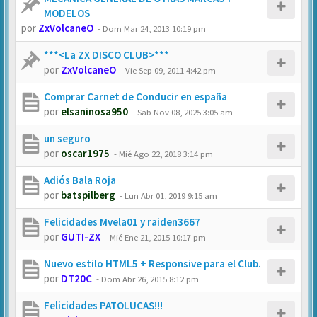
MODELOS
por
ZxVolcaneO
-
Dom Mar 24, 2013 10:19 pm
***<La ZX DISCO CLUB>***
por
ZxVolcaneO
-
Vie Sep 09, 2011 4:42 pm
Comprar Carnet de Conducir en españa
por
elsaninosa950
-
Sab Nov 08, 2025 3:05 am
un seguro
por
oscar1975
-
Mié Ago 22, 2018 3:14 pm
Adiós Bala Roja
por
batspilberg
-
Lun Abr 01, 2019 9:15 am
Felicidades Mvela01 y raiden3667
por
GUTI-ZX
-
Mié Ene 21, 2015 10:17 pm
Nuevo estilo HTML5 + Responsive para el Club.
por
DT20C
-
Dom Abr 26, 2015 8:12 pm
Felicidades PATOLUCAS!!!