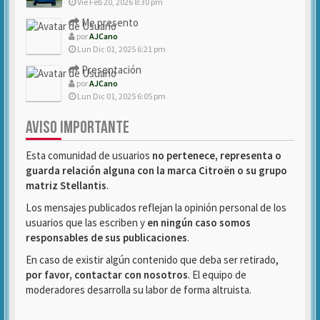
Vie Feb 20, 2026 8:30 pm
Me presento
por
AJCano
Lun Dic 01, 2025 6:21 pm
Presentación
por
AJCano
Lun Dic 01, 2025 6:05 pm
AVISO IMPORTANTE
Esta comunidad de usuarios
no pertenece, representa o
guarda relación alguna con la marca Citroën o su grupo
matriz Stellantis
.
Los mensajes publicados reflejan la opinión personal de los
usuarios que las escriben y
en ningún caso somos
responsables de sus publicaciones
.
En caso de existir algún contenido que deba ser retirado,
por favor, contactar con nosotros
. El equipo de
moderadores desarrolla su labor de forma altruista.