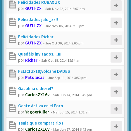
Felicidades RUBAX ZX
por
GUTI-ZX
-
Sab Nov 22, 2014 8:07 pm
Felicidades jalo_zx!!
por
GUTI-ZX
-
Jue Nov 06, 2014 7:39 pm
Felicidades Richar.
por
GUTI-ZX
-
Jue Oct 30, 2014 2:05 pm
Quedáis invitados....!!!
por
Richar
-
Sab Oct 18, 2014 12:34 am
FELICI zx19¡volcane DADES
por
Patolucas
-
Jue Sep 11, 2014 3:50 pm
Gasolina o diesel?
por
CarlosZX16v
-
Sab Jun 14, 2014 3:45 pm
Gente Activa en el Foro
por
YagoerKiller
-
Mar Jul 15, 2014 1:31 am
Tenía que compartirlo !
por
CarlosZX16v
-
Mar Jun 17, 2014 6:42 pm