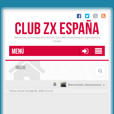
CLUB ZX ESPAÑA
Somos una comunidad de usuarios. Esta web no pertenece ni representa a
Citroën.
MENÚ
INICIO
Bienvenido,
Anonymous
Fecha actual Sab Ago 08, 2026 3:53 am