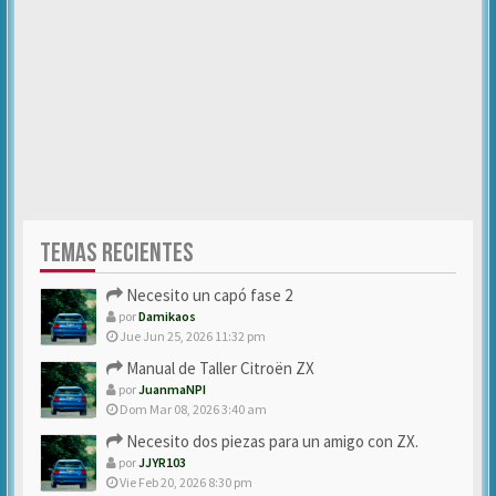
TEMAS RECIENTES
Necesito un capó fase 2
por
Damikaos
Jue Jun 25, 2026 11:32 pm
Manual de Taller Citroën ZX
por
JuanmaNPI
Dom Mar 08, 2026 3:40 am
Necesito dos piezas para un amigo con ZX.
por
JJYR103
Vie Feb 20, 2026 8:30 pm