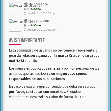
Me presento
por
AJCano
Lun Dic 01, 2025 6:21 pm
Presentación
por
AJCano
Lun Dic 01, 2025 6:05 pm
AVISO IMPORTANTE
Esta comunidad de usuarios
no pertenece, representa o
guarda relación alguna con la marca Citroën o su grupo
matriz Stellantis
.
Los mensajes publicados reflejan la opinión personal de los
usuarios que las escriben y
en ningún caso somos
responsables de sus publicaciones
.
En caso de existir algún contenido que deba ser retirado,
por favor, contactar con nosotros
. El equipo de
moderadores desarrolla su labor de forma altruista.