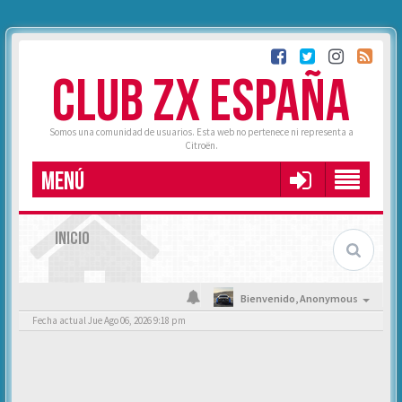
CLUB ZX ESPAÑA
Somos una comunidad de usuarios. Esta web no pertenece ni representa a
Citroën.
MENÚ
INICIO
Bienvenido,
Anonymous
Fecha actual Jue Ago 06, 2026 9:18 pm