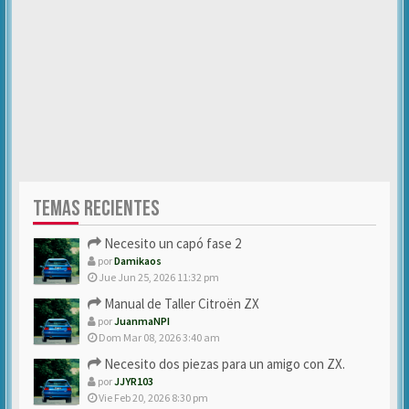
TEMAS RECIENTES
Necesito un capó fase 2
por
Damikaos
Jue Jun 25, 2026 11:32 pm
Manual de Taller Citroën ZX
por
JuanmaNPI
Dom Mar 08, 2026 3:40 am
Necesito dos piezas para un amigo con ZX.
por
JJYR103
Vie Feb 20, 2026 8:30 pm