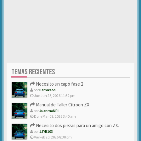
TEMAS RECIENTES
Necesito un capó fase 2
por
Damikaos
Jue Jun 25, 2026 11:32 pm
Manual de Taller Citroën ZX
por
JuanmaNPI
Dom Mar 08, 2026 3:40 am
Necesito dos piezas para un amigo con ZX.
por
JJYR103
Vie Feb 20, 2026 8:30 pm