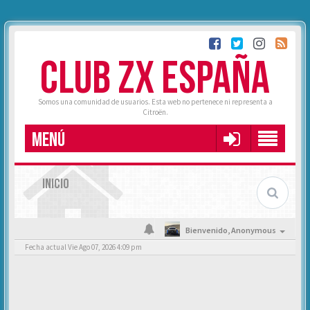
CLUB ZX ESPAÑA
Somos una comunidad de usuarios. Esta web no pertenece ni representa a
Citroën.
MENÚ
INICIO
Bienvenido,
Anonymous
Fecha actual Vie Ago 07, 2026 4:09 pm