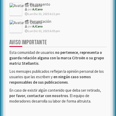
Me presento
por
AJCano
Lun Dic 01, 2025 6:21 pm
Presentación
por
AJCano
Lun Dic 01, 2025 6:05 pm
AVISO IMPORTANTE
Esta comunidad de usuarios
no pertenece, representa o
guarda relación alguna con la marca Citroën o su grupo
matriz Stellantis
.
Los mensajes publicados reflejan la opinión personal de los
usuarios que las escriben y
en ningún caso somos
responsables de sus publicaciones
.
En caso de existir algún contenido que deba ser retirado,
por favor, contactar con nosotros
. El equipo de
moderadores desarrolla su labor de forma altruista.