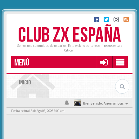
CLUB ZX ESPAÑA
Somos una comunidad de usuarios. Esta web no pertenece ni representa a
Citroën.
MENÚ
INICIO
Bienvenido,
Anonymous
Fecha actual Sab Ago 08, 2026 8:09 am