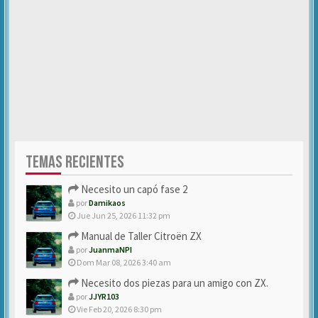
TEMAS RECIENTES
Necesito un capó fase 2
por
Damikaos
Jue Jun 25, 2026 11:32 pm
Manual de Taller Citroën ZX
por
JuanmaNPI
Dom Mar 08, 2026 3:40 am
Necesito dos piezas para un amigo con ZX.
por
JJYR103
Vie Feb 20, 2026 8:30 pm