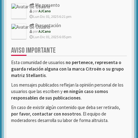
Me presento
por
AJCano
Lun Dic 01, 2025 6:21 pm
Presentación
por
AJCano
Lun Dic 01, 2025 6:05 pm
AVISO IMPORTANTE
Esta comunidad de usuarios
no pertenece, representa o
guarda relación alguna con la marca Citroën o su grupo
matriz Stellantis
.
Los mensajes publicados reflejan la opinión personal de los
usuarios que las escriben y
en ningún caso somos
responsables de sus publicaciones
.
En caso de existir algún contenido que deba ser retirado,
por favor, contactar con nosotros
. El equipo de
moderadores desarrolla su labor de forma altruista.