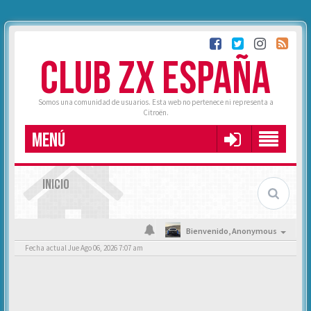
CLUB ZX ESPAÑA
Somos una comunidad de usuarios. Esta web no pertenece ni representa a
Citroën.
MENÚ
INICIO
Bienvenido,
Anonymous
Fecha actual Jue Ago 06, 2026 7:07 am