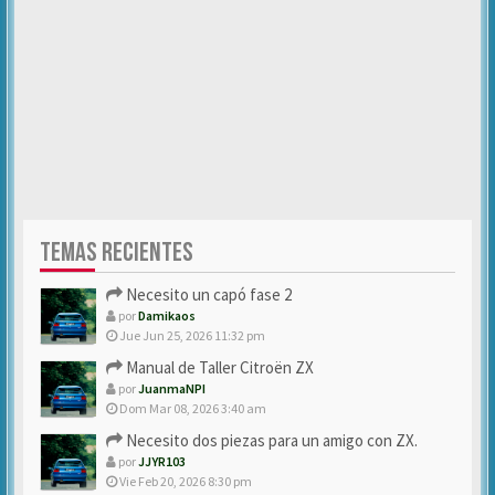
TEMAS RECIENTES
Necesito un capó fase 2
por
Damikaos
Jue Jun 25, 2026 11:32 pm
Manual de Taller Citroën ZX
por
JuanmaNPI
Dom Mar 08, 2026 3:40 am
Necesito dos piezas para un amigo con ZX.
por
JJYR103
Vie Feb 20, 2026 8:30 pm