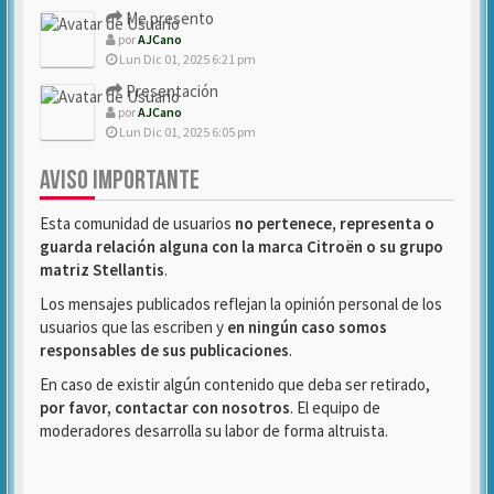
Me presento
por
AJCano
Lun Dic 01, 2025 6:21 pm
Presentación
por
AJCano
Lun Dic 01, 2025 6:05 pm
AVISO IMPORTANTE
Esta comunidad de usuarios
no pertenece, representa o
guarda relación alguna con la marca Citroën o su grupo
matriz Stellantis
.
Los mensajes publicados reflejan la opinión personal de los
usuarios que las escriben y
en ningún caso somos
responsables de sus publicaciones
.
En caso de existir algún contenido que deba ser retirado,
por favor, contactar con nosotros
. El equipo de
moderadores desarrolla su labor de forma altruista.