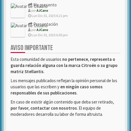
Me presento
por
AJCano
Lun Dic 01, 2025 6:21 pm
Presentación
por
AJCano
Lun Dic 01, 2025 6:05 pm
AVISO IMPORTANTE
Esta comunidad de usuarios
no pertenece, representa o
guarda relación alguna con la marca Citroën o su grupo
matriz Stellantis
.
Los mensajes publicados reflejan la opinión personal de los
usuarios que las escriben y
en ningún caso somos
responsables de sus publicaciones
.
En caso de existir algún contenido que deba ser retirado,
por favor, contactar con nosotros
. El equipo de
moderadores desarrolla su labor de forma altruista.