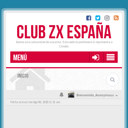
CLUB ZX ESPAÑA
Somos una comunidad de usuarios. Esta web no pertenece ni representa a
Citroën.
MENÚ
INICIO
Bienvenido,
Anonymous
Fecha actual Jue Ago 06, 2026 11:31 am