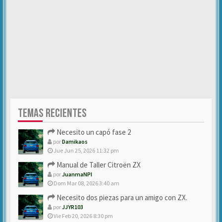
TEMAS RECIENTES
Necesito un capó fase 2
por
Damikaos
Jue Jun 25, 2026 11:32 pm
Manual de Taller Citroën ZX
por
JuanmaNPI
Dom Mar 08, 2026 3:40 am
Necesito dos piezas para un amigo con ZX.
por
JJYR103
Vie Feb 20, 2026 8:30 pm