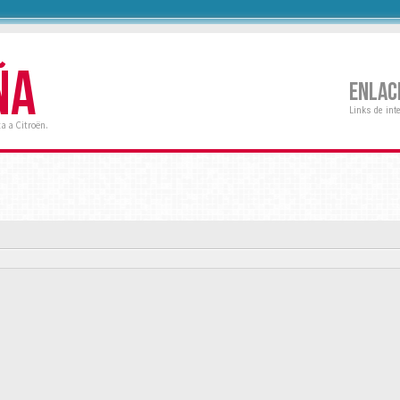
ÑA
ENLAC
Links de int
a a Citroën.