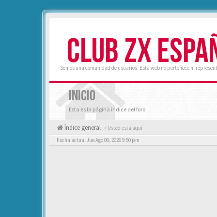
CLUB ZX ESPA
Somos una comunidad de usuarios. Esta web no pertenece ni represent
INICIO
Esta es la página índice del foro
Índice general
« Usted esta aquí
Fecha actual Jue Ago 06, 2026 9:50 pm