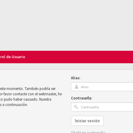
trol de Usuario
Alias:
n este momento. También podría ser
por favor contacte con el webmaster, he
Contraseña:
sto pudo haber causado. Nuestra
es a continuación.
Iniciar sesión
Olvidé mi contraseña