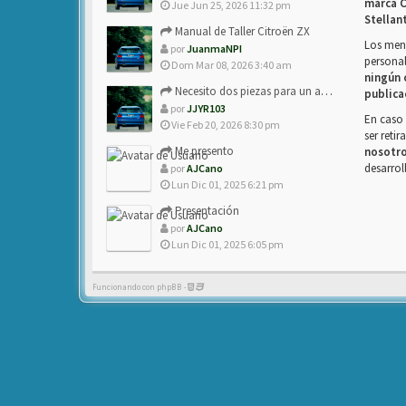
marca C
Jue Jun 25, 2026 11:32 pm
Stellan
Manual de Taller Citroën ZX
Los mens
por
JuanmaNPI
personal
Dom Mar 08, 2026 3:40 am
ningún 
Necesito dos piezas para un amigo con ZX.
publica
por
JJYR103
En caso 
Vie Feb 20, 2026 8:30 pm
ser reti
Me presento
nosotr
desarrol
por
AJCano
Lun Dic 01, 2025 6:21 pm
Presentación
por
AJCano
Lun Dic 01, 2025 6:05 pm
Funcionando con phpBB -