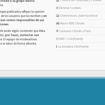
Política de Privacidad y Cookies
itroën o su grupo matriz
tis
.
Eliminar Cookies
ajes publicados reflejan la opinión
Chevronazos: ¡Sube tus fotos!
 de los usuarios que las escriben y
en
caso somos responsables de sus
Macro KDD Citroën
ciones
.
de existir algún contenido que deba
Caravana Citroën a París
rado,
por favor, contactar con
KDD´s CitröFamily
os
. El equipo de moderadores
la su labor de forma altruista.
La iniciativa CitröFamily