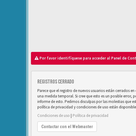
Por favor identifíquese para acceder al Panel de Con
Registros cerrado
Parece que el registro de nuevos usuarios están cerrados e
una medida temporal. Si cree que esto es un posible error, 
informe de esto. Pedimos disculpas por las molestias que e
política de privacidad y condiciones de uso están disponibl
Condiciones de uso
|
Política de privacidad
Contactar con el Webmaster