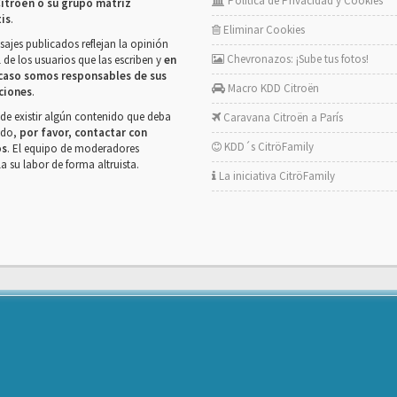
Política de Privacidad y Cookies
itroën o su grupo matriz
tis
.
Eliminar Cookies
ajes publicados reflejan la opinión
Chevronazos: ¡Sube tus fotos!
 de los usuarios que las escriben y
en
caso somos responsables de sus
Macro KDD Citroën
ciones
.
de existir algún contenido que deba
Caravana Citroën a París
rado,
por favor, contactar con
KDD´s CitröFamily
os
. El equipo de moderadores
la su labor de forma altruista.
La iniciativa CitröFamily