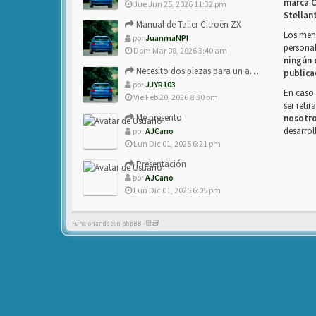
marca C
Jue Jun 25, 2026 11:32 pm
Stellan
Manual de Taller Citroën ZX
Los mens
por
JuanmaNPI
personal
Dom Mar 08, 2026 3:40 am
ningún 
Necesito dos piezas para un amigo con ZX.
publica
por
JJYR103
En caso 
Vie Feb 20, 2026 8:30 pm
ser reti
Me presento
nosotr
desarrol
por
AJCano
Lun Dic 01, 2025 6:21 pm
Presentación
por
AJCano
Lun Dic 01, 2025 6:05 pm
Funcionando con phpBB -