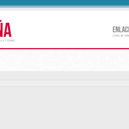
ÑA
ENLAC
Links de int
a a Citroën.