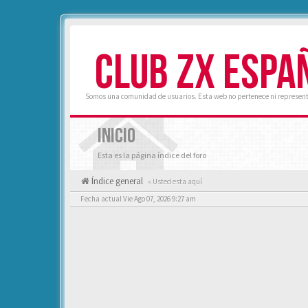
CLUB ZX ESPA
Somos una comunidad de usuarios. Esta web no pertenece ni represent
INICIO
Esta es la página índice del foro
Índice general
« Usted esta aquí
Fecha actual Vie Ago 07, 2026 9:27 am