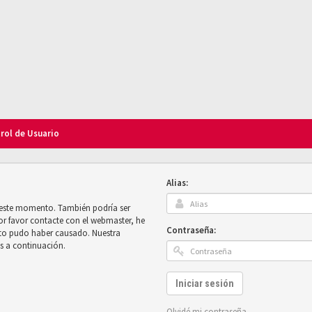
trol de Usuario
Alias:
n este momento. También podría ser
por favor contacte con el webmaster, he
Contraseña:
sto pudo haber causado. Nuestra
es a continuación.
Iniciar sesión
Olvidé mi contraseña