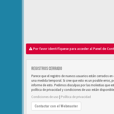
Por favor identifíquese para acceder al Panel de Con
Registros cerrado
Parece que el registro de nuevos usuarios están cerrados e
una medida temporal. Si cree que esto es un posible error, 
informe de esto. Pedimos disculpas por las molestias que e
política de privacidad y condiciones de uso están disponibl
Condiciones de uso
|
Política de privacidad
Contactar con el Webmaster