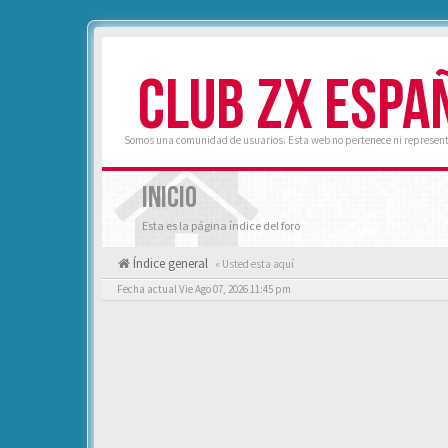
CLUB ZX ESPA
Somos una comunidad de usuarios. Esta web no pertenece ni represent
INICIO
Esta es la página índice del foro
Índice general
« Usted esta aquí
Fecha actual Vie Ago 07, 2026 11:45 pm