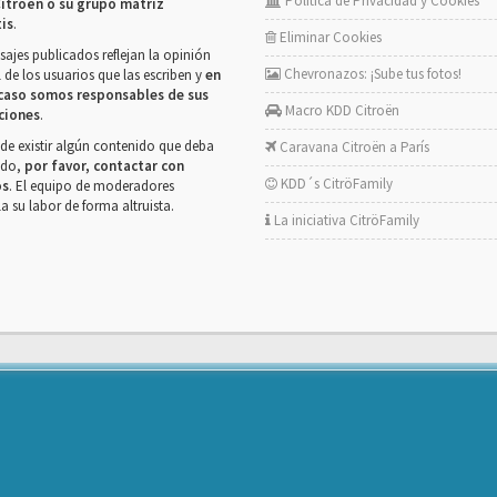
Política de Privacidad y Cookies
itroën o su grupo matriz
tis
.
Eliminar Cookies
ajes publicados reflejan la opinión
Chevronazos: ¡Sube tus fotos!
 de los usuarios que las escriben y
en
caso somos responsables de sus
Macro KDD Citroën
ciones
.
de existir algún contenido que deba
Caravana Citroën a París
rado,
por favor, contactar con
KDD´s CitröFamily
os
. El equipo de moderadores
la su labor de forma altruista.
La iniciativa CitröFamily