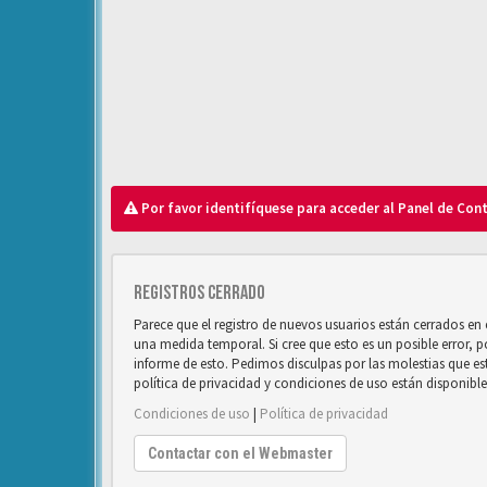
Por favor identifíquese para acceder al Panel de Con
Registros cerrado
Parece que el registro de nuevos usuarios están cerrados e
una medida temporal. Si cree que esto es un posible error, 
informe de esto. Pedimos disculpas por las molestias que e
política de privacidad y condiciones de uso están disponibl
Condiciones de uso
|
Política de privacidad
Contactar con el Webmaster