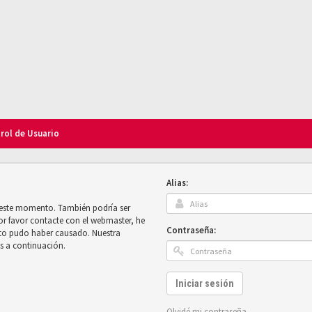
trol de Usuario
Alias:
n este momento. También podría ser
por favor contacte con el webmaster, he
Contraseña:
sto pudo haber causado. Nuestra
es a continuación.
Iniciar sesión
Olvidé mi contraseña