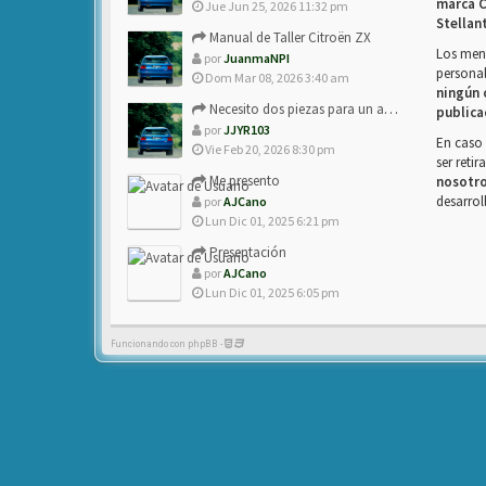
marca C
Jue Jun 25, 2026 11:32 pm
Stellan
Manual de Taller Citroën ZX
Los mens
por
JuanmaNPI
personal
Dom Mar 08, 2026 3:40 am
ningún 
Necesito dos piezas para un amigo con ZX.
publica
por
JJYR103
En caso 
Vie Feb 20, 2026 8:30 pm
ser reti
Me presento
nosotr
desarrol
por
AJCano
Lun Dic 01, 2025 6:21 pm
Presentación
por
AJCano
Lun Dic 01, 2025 6:05 pm
Funcionando con phpBB -