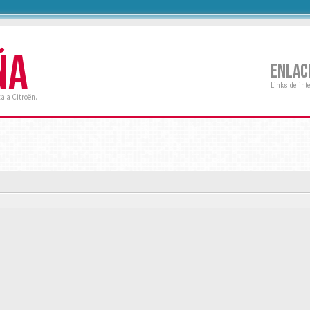
ÑA
ENLAC
Links de int
a a Citroën.