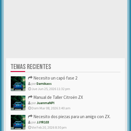
TEMAS RECIENTES
Necesito un capó fase 2
por
Damikaos
Jue Jun 25, 2026 11:32 pm
Manual de Taller Citroën ZX
por
JuanmaNPI
Dom Mar 08, 2026 3:40 am
Necesito dos piezas para un amigo con ZX.
por
JJYR103
Vie Feb 20, 2026 8:30 pm