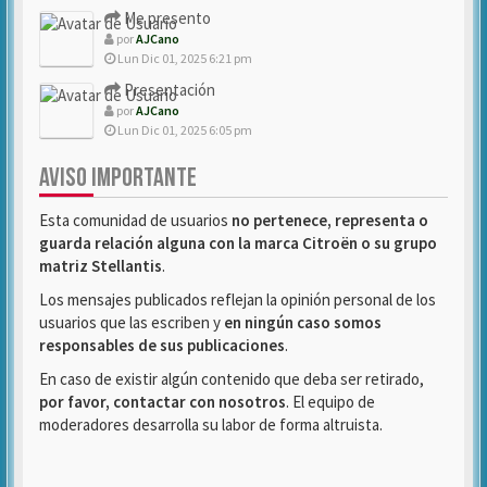
Me presento
por
AJCano
Lun Dic 01, 2025 6:21 pm
Presentación
por
AJCano
Lun Dic 01, 2025 6:05 pm
AVISO IMPORTANTE
Esta comunidad de usuarios
no pertenece, representa o
guarda relación alguna con la marca Citroën o su grupo
matriz Stellantis
.
Los mensajes publicados reflejan la opinión personal de los
usuarios que las escriben y
en ningún caso somos
responsables de sus publicaciones
.
En caso de existir algún contenido que deba ser retirado,
por favor, contactar con nosotros
. El equipo de
moderadores desarrolla su labor de forma altruista.