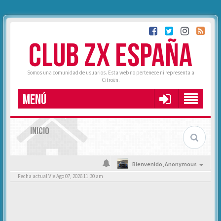
CLUB ZX ESPAÑA
Somos una comunidad de usuarios. Esta web no pertenece ni representa a
Citroën.
MENÚ
INICIO
Bienvenido,
Anonymous
Fecha actual Vie Ago 07, 2026 11:30 am