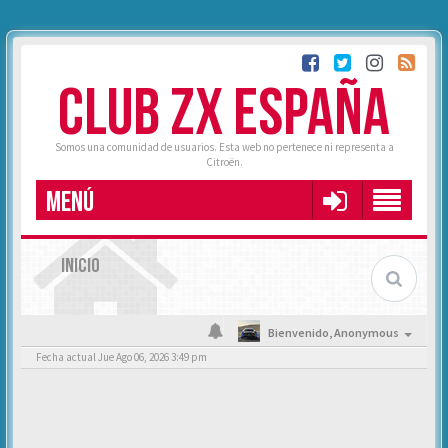
CLUB ZX ESPAÑA
Somos una comunidad de usuarios. Esta web no pertenece ni representa a
Citroën.
MENÚ
INICIO
Bienvenido,
Anonymous
Fecha actual Jue Ago 06, 2026 3:49 pm