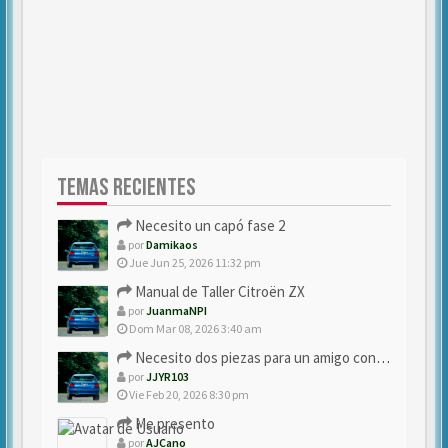
TEMAS RECIENTES
Necesito un capó fase 2
por
Damikaos
Jue Jun 25, 2026 11:32 pm
Manual de Taller Citroën ZX
por
JuanmaNPI
Dom Mar 08, 2026 3:40 am
Necesito dos piezas para un amigo con ZX.
por
JJYR103
Vie Feb 20, 2026 8:30 pm
Me presento
por
AJCano