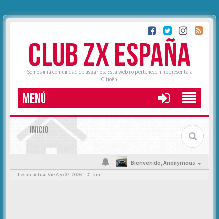
CLUB ZX ESPAÑA
Somos una comunidad de usuarios. Esta web no pertenece ni representa a
Citroën.
MENÚ
INICIO
Bienvenido,
Anonymous
Fecha actual Vie Ago 07, 2026 1:31 pm