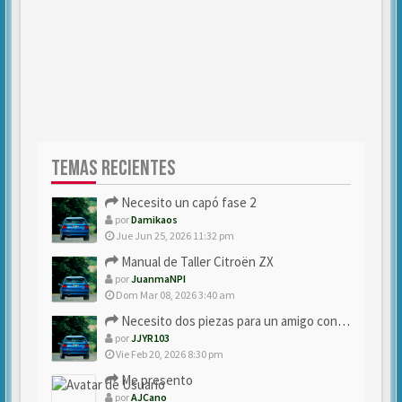
TEMAS RECIENTES
Necesito un capó fase 2
por
Damikaos
Jue Jun 25, 2026 11:32 pm
Manual de Taller Citroën ZX
por
JuanmaNPI
Dom Mar 08, 2026 3:40 am
Necesito dos piezas para un amigo con ZX.
por
JJYR103
Vie Feb 20, 2026 8:30 pm
Me presento
por
AJCano