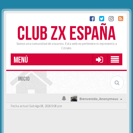
CLUB ZX ESPAÑA
Somos una comunidad de usuarios. Esta web no pertenece ni representa a
Citroën.
MENÚ
INICIO
Bienvenido,
Anonymous
Fecha actual Sab Ago 08, 2026 9:08 pm