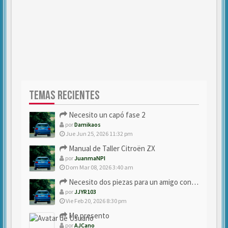
TEMAS RECIENTES
Necesito un capó fase 2
por
Damikaos
Jue Jun 25, 2026 11:32 pm
Manual de Taller Citroën ZX
por
JuanmaNPI
Dom Mar 08, 2026 3:40 am
Necesito dos piezas para un amigo con ZX.
por
JJYR103
Vie Feb 20, 2026 8:30 pm
Me presento
por
AJCano