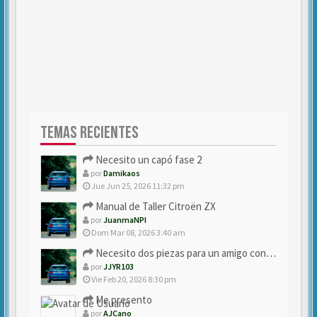
TEMAS RECIENTES
Necesito un capó fase 2
por
Damikaos
Jue Jun 25, 2026 11:32 pm
Manual de Taller Citroën ZX
por
JuanmaNPI
Dom Mar 08, 2026 3:40 am
Necesito dos piezas para un amigo con ZX.
por
JJYR103
Vie Feb 20, 2026 8:30 pm
Me presento
por
AJCano