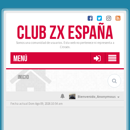
CLUB ZX ESPAÑA
Somos una comunidad de usuarios. Esta web no pertenece ni representa a
Citroën.
MENÚ
INICIO
Bienvenido,
Anonymous
Fecha actual Dom Ago 09, 2026 10:54 am