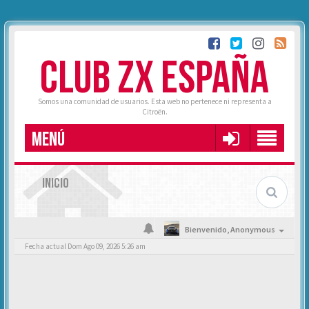
CLUB ZX ESPAÑA
Somos una comunidad de usuarios. Esta web no pertenece ni representa a
Citroën.
MENÚ
INICIO
Bienvenido,
Anonymous
Fecha actual Dom Ago 09, 2026 5:26 am