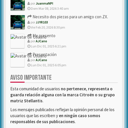
por
JuanmaNPI
Dom Mar 08, 2026 3:40 am
Necesito dos piezas para un amigo con ZX.
por
JJYR103
Vie Feb 20, 2026 8:30 pm
Me presento
por
AJCano
Lun Dic 01, 2025 6:21 pm
Presentación
por
AJCano
Lun Dic 01, 2025 6:05 pm
AVISO IMPORTANTE
Esta comunidad de usuarios
no pertenece, representa o
guarda relación alguna con la marca Citroën o su grupo
matriz Stellantis
.
Los mensajes publicados reflejan la opinión personal de los
usuarios que las escriben y
en ningún caso somos
responsables de sus publicaciones
.