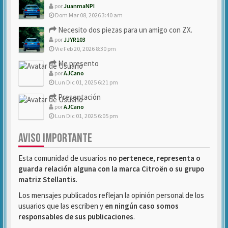
por
JuanmaNPI
Dom Mar 08, 2026 3:40 am
Necesito dos piezas para un amigo con ZX.
por
JJYR103
Vie Feb 20, 2026 8:30 pm
Me presento
por
AJCano
Lun Dic 01, 2025 6:21 pm
Presentación
por
AJCano
Lun Dic 01, 2025 6:05 pm
AVISO IMPORTANTE
Esta comunidad de usuarios
no pertenece, representa o
guarda relación alguna con la marca Citroën o su grupo
matriz Stellantis
.
Los mensajes publicados reflejan la opinión personal de los
usuarios que las escriben y
en ningún caso somos
responsables de sus publicaciones
.