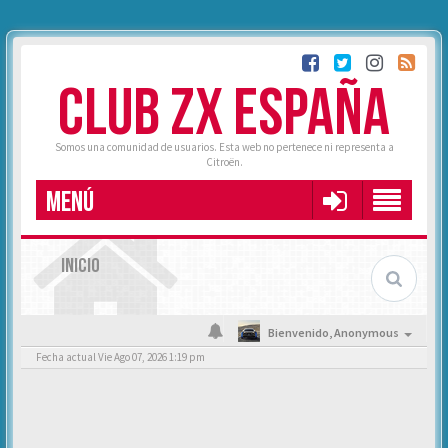
CLUB ZX ESPAÑA
Somos una comunidad de usuarios. Esta web no pertenece ni representa a
Citroën.
MENÚ
INICIO
Bienvenido,
Anonymous
Fecha actual Vie Ago 07, 2026 1:19 pm