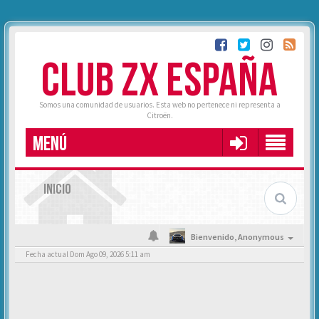
CLUB ZX ESPAÑA
Somos una comunidad de usuarios. Esta web no pertenece ni representa a
Citroën.
MENÚ
INICIO
Bienvenido,
Anonymous
Fecha actual Dom Ago 09, 2026 5:11 am