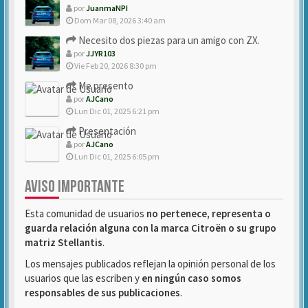
por
JuanmaNPI
Dom Mar 08, 2026 3:40 am
Necesito dos piezas para un amigo con ZX.
por
JJYR103
Vie Feb 20, 2026 8:30 pm
Me presento
por
AJCano
Lun Dic 01, 2025 6:21 pm
Presentación
por
AJCano
Lun Dic 01, 2025 6:05 pm
AVISO IMPORTANTE
Esta comunidad de usuarios
no pertenece, representa o
guarda relación alguna con la marca Citroën o su grupo
matriz Stellantis
.
Los mensajes publicados reflejan la opinión personal de los
usuarios que las escriben y
en ningún caso somos
responsables de sus publicaciones
.