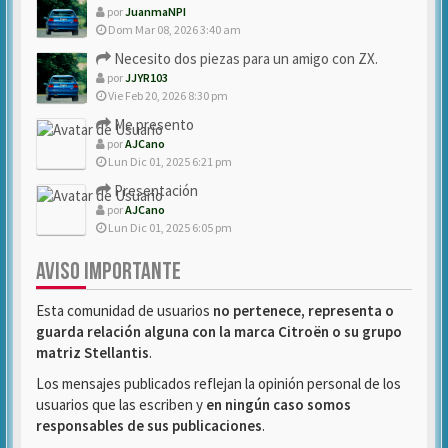
por
JuanmaNPI
Dom Mar 08, 2026 3:40 am
Necesito dos piezas para un amigo con ZX.
por
JJYR103
Vie Feb 20, 2026 8:30 pm
Me presento
por
AJCano
Lun Dic 01, 2025 6:21 pm
Presentación
por
AJCano
Lun Dic 01, 2025 6:05 pm
AVISO IMPORTANTE
Esta comunidad de usuarios
no pertenece, representa o
guarda relación alguna con la marca Citroën o su grupo
matriz Stellantis
.
Los mensajes publicados reflejan la opinión personal de los
usuarios que las escriben y
en ningún caso somos
responsables de sus publicaciones
.