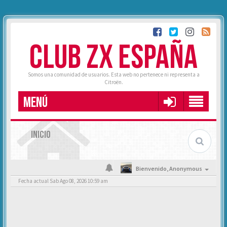
CLUB ZX ESPAÑA
Somos una comunidad de usuarios. Esta web no pertenece ni representa a
Citroën.
MENÚ
INICIO
Bienvenido,
Anonymous
Fecha actual Sab Ago 08, 2026 10:59 am