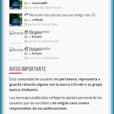
por
JuanmaNPI
Dom Mar 08, 2026 3:40 am
Necesito dos piezas para un amigo con ZX.
por
JJYR103
Vie Feb 20, 2026 8:30 pm
Me presento
por
AJCano
Lun Dic 01, 2025 6:21 pm
Presentación
por
AJCano
Lun Dic 01, 2025 6:05 pm
AVISO IMPORTANTE
Esta comunidad de usuarios
no pertenece, representa o
guarda relación alguna con la marca Citroën o su grupo
matriz Stellantis
.
Los mensajes publicados reflejan la opinión personal de los
usuarios que las escriben y
en ningún caso somos
responsables de sus publicaciones
.