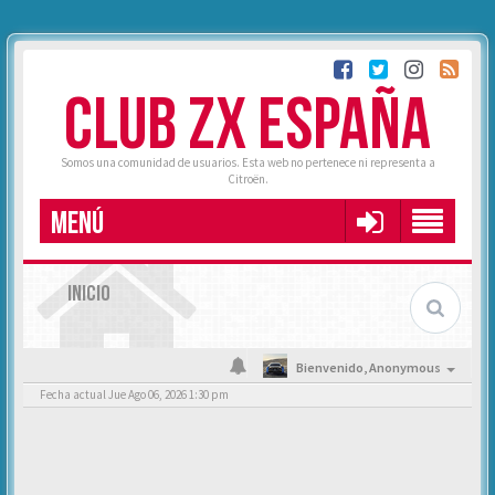
CLUB ZX ESPAÑA
Somos una comunidad de usuarios. Esta web no pertenece ni representa a
Citroën.
MENÚ
INICIO
Bienvenido,
Anonymous
Fecha actual Jue Ago 06, 2026 1:30 pm