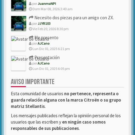
por
JuanmaNPI
Dom Mar 08, 2026 3:40 am
Necesito dos piezas para un amigo con ZX.
por
JJYR103
Vie Feb 20, 2026 8:30 pm
Me presento
por
AJCano
Lun Dic 01, 2025 6:21 pm
Presentación
por
AJCano
Lun Dic 01, 2025 6:05 pm
AVISO IMPORTANTE
Esta comunidad de usuarios
no pertenece, representa o
guarda relación alguna con la marca Citroën o su grupo
matriz Stellantis
.
Los mensajes publicados reflejan la opinión personal de los
usuarios que las escriben y
en ningún caso somos
responsables de sus publicaciones
.