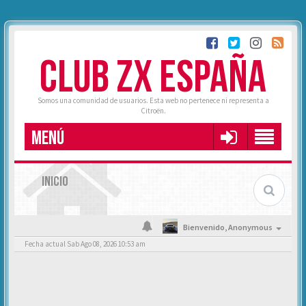
CLUB ZX ESPAÑA
Somos una comunidad de usuarios. Esta web no pertenece ni representa a
Citroën.
MENÚ
INICIO
Bienvenido,
Anonymous
Fecha actual Sab Ago 08, 2026 10:53 am