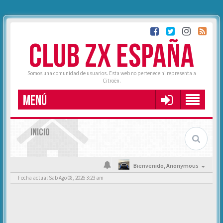
CLUB ZX ESPAÑA
Somos una comunidad de usuarios. Esta web no pertenece ni representa a
Citroën.
MENÚ
INICIO
Bienvenido,
Anonymous
Fecha actual Sab Ago 08, 2026 3:23 am