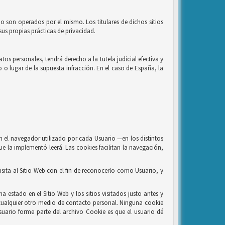
no son operados por el mismo. Los titulares de dichos sitios
us propias prácticas de privacidad.
os personales, tendrá derecho a la tutela judicial efectiva y
o o lugar de la supuesta infracción. En el caso de España, la
n el navegador utilizado por cada Usuario —en los distintos
ue la implementó leerá. Las cookies facilitan la navegación,
sita al Sitio Web con el fin de reconocerlo como Usuario, y
a estado en el Sitio Web y los sitios visitados justo antes y
ualquier otro medio de contacto personal. Ninguna cookie
uario forme parte del archivo Cookie es que el usuario dé