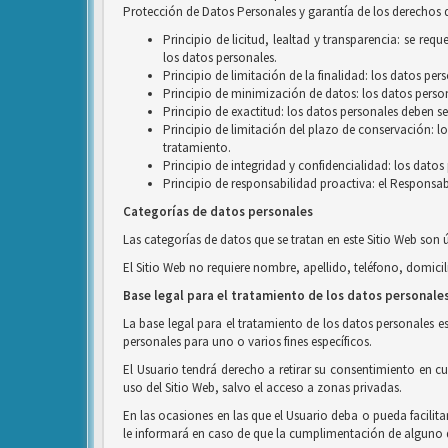
Protección de Datos Personales y garantía de los derechos d
Principio de licitud, lealtad y transparencia: se r
los datos personales.
Principio de limitación de la finalidad: los datos pe
Principio de minimización de datos: los datos person
Principio de exactitud: los datos personales deben se
Principio de limitación del plazo de conservación: l
tratamiento.
Principio de integridad y confidencialidad: los dato
Principio de responsabilidad proactiva: el Responsab
Categorías de datos personales
Las categorías de datos que se tratan en este Sitio Web son 
El Sitio Web no requiere nombre, apellido, teléfono, domicil
Base legal para el tratamiento de los datos personale
La base legal para el tratamiento de los datos personales e
personales para uno o varios fines específicos.
El Usuario tendrá derecho a retirar su consentimiento en c
uso del Sitio Web, salvo el acceso a zonas privadas.
En las ocasiones en las que el Usuario deba o pueda facilita
le informará en caso de que la cumplimentación de alguno de