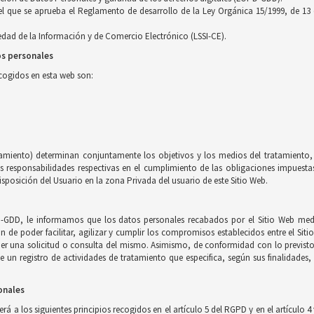
 el que se aprueba el Reglamento de desarrollo de la Ley Orgánica 15/1999, de 13
ciedad de la Información y de Comercio Electrónico (LSSI-CE).
os personales
ecogidos en esta web son:
tamiento) determinan conjuntamente los objetivos y los medios del tratamiento, 
esponsabilidades respectivas en el cumplimiento de las obligaciones impuestas 
sposición del Usuario en la zona Privada del usuario de este Sitio Web.
-GDD, le informamos que los datos personales recabados por el Sitio Web medi
in de poder facilitar, agilizar y cumplir los compromisos establecidos entre el Sit
nder una solicitud o consulta del mismo. Asimismo, de conformidad con lo previs
e un registro de actividades de tratamiento que especifica, según sus finalidades
onales
á a los siguientes principios recogidos en el artículo 5 del RGPD y en el artículo 4