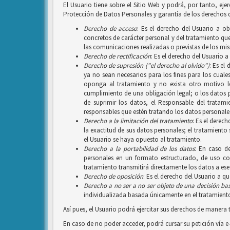
El Usuario tiene sobre el Sitio Web y podrá, por tanto, ej
Protección de Datos Personales y garantía de los derechos d
Derecho de acceso
: Es el derecho del Usuario a o
concretos de carácter personal y del tratamiento que 
las comunicaciones realizadas o previstas de los mi
Derecho de rectificación
: Es el derecho del Usuario 
Derecho de supresión ("el derecho al olvido")
: Es el
ya no sean necesarios para los fines para los cuale
oponga al tratamiento y no exista otro motivo le
cumplimiento de una obligación legal; o los datos 
de suprimir los datos, el Responsable del tratam
responsables que estén tratando los datos personales
Derecho a la limitación del tratamiento
: Es el derec
la exactitud de sus datos personales; el tratamiento
el Usuario se haya opuesto al tratamiento.
Derecho a la portabilidad de los datos
: En caso d
personales en un formato estructurado, de uso com
tratamiento transmitirá directamente los datos a ese
Derecho de oposición
: Es el derecho del Usuario a q
Derecho a no ser
a no ser objeto de una decisión b
individualizada basada únicamente en el tratamiento 
Así pues, el Usuario podrá ejercitar sus derechos de mane
En caso de no poder acceder, podrá cursar su petición vía e