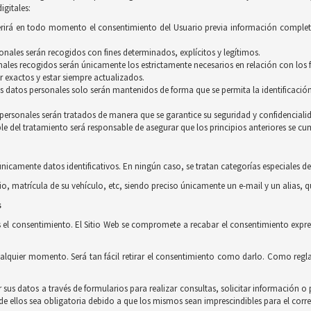
igitales:
equerirá en todo momento el consentimiento del Usuario previa información complet
rsonales serán recogidos con fines determinados, explícitos y legítimos.
ales recogidos serán únicamente los estrictamente necesarios en relación con los f
r exactos y estar siempre actualizados.
os datos personales solo serán mantenidos de forma que se permita la identificación
s personales serán tratados de manera que se garantice su seguridad y confidenciali
le del tratamiento será responsable de asegurar que los principios anteriores se cu
únicamente datos identificativos. En ningún caso, se tratan categorías especiales de
io, matrícula de su vehículo, etc, siendo preciso únicamente un e-mail y un alias, 
s
s el consentimiento. El Sitio Web se compromete a recabar el consentimiento expres
ualquier momento. Será tan fácil retirar el consentimiento como darlo. Como regla
r sus datos a través de formularios para realizar consultas, solicitar información 
 ellos sea obligatoria debido a que los mismos sean imprescindibles para el corre