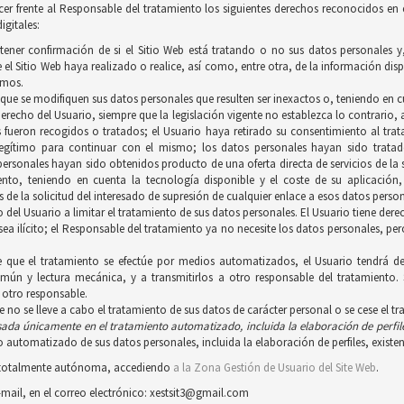
ercer frente al Responsable del tratamiento los siguientes derechos reconocidos en
igitales:
btener confirmación de si el Sitio Web está tratando o no sus datos personales 
el Sitio Web haya realizado o realice, así como, entre otra, de la información disp
smos.
a que se modifiquen sus datos personales que resulten ser inexactos o, teniendo en c
 derecho del Usuario, siempre que la legislación vigente no establezca lo contrario
s fueron recogidos o tratados; el Usuario haya retirado su consentimiento al trat
gítimo para continuar con el mismo; los datos personales hayan sido tratados
personales hayan sido obtenidos producto de una oferta directa de servicios de l
iento, teniendo en cuenta la tecnología disponible y el coste de su aplicació
 de la solicitud del interesado de supresión de cualquier enlace a esos datos person
ho del Usuario a limitar el tratamiento de sus datos personales. El Usuario tiene d
 sea ilícito; el Responsable del tratamiento ya no necesite los datos personales, p
e que el tratamiento se efectúe por medios automatizados, el Usuario tendrá de
ún y lectura mecánica, y a transmitirlos a otro responsable del tratamiento. 
 otro responsable.
ue no se lleve a cabo el tratamiento de sus datos de carácter personal o se cese el t
asada únicamente en el tratamiento
automatizado, incluida la elaboración de perfil
automatizado de sus datos personales, incluida la elaboración de perfiles, existent
ra totalmente autónoma, accediendo
a la Zona Gestión de Usuario del Site Web
.
-mail, en el correo electrónico: xestsit3@gmail.com