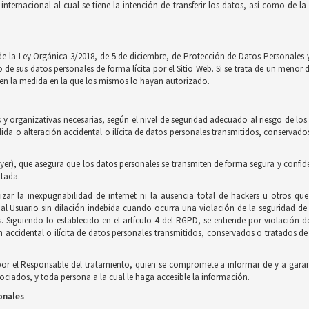
internacional al cual se tiene la intención de transferir los datos, así como de 
de la Ley Orgánica 3/2018, de 5 de diciembre, de Protección de Datos Personales y
e sus datos personales de forma lícita por el Sitio Web. Si se trata de un menor 
to en la medida en la que los mismos lo hayan autorizado.
y organizativas necesarias, según el nivel de seguridad adecuado al riesgo de los
érdida o alteración accidental o ilícita de datos personales transmitidos, conserv
yer), que asegura que los datos personales se transmiten de forma segura y confidenci
ptada.
zar la inexpugnabilidad de internet ni la ausencia total de hackers u otros qu
 Usuario sin dilación indebida cuando ocurra una violación de la seguridad de 
as. Siguiendo lo establecido en el artículo 4 del RGPD, se entiende por violación 
n accidental o ilícita de datos personales transmitidos, conservados o tratados
por el Responsable del tratamiento, quien se compromete a informar de y a garan
ciados, y toda persona a la cual le haga accesible la información.
onales