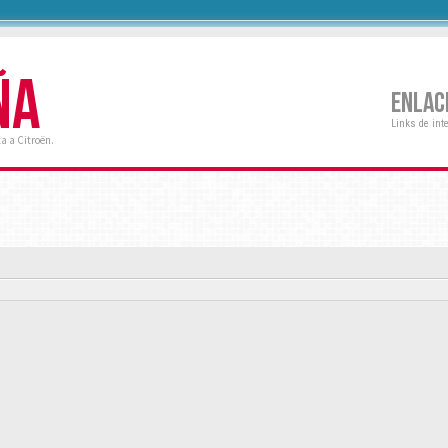
ÑA
ENLAC
Links de int
a a Citroën.