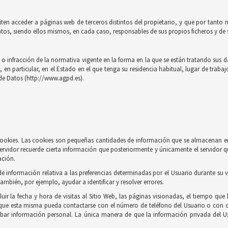
iten acceder a páginas web de terceros distintos del propietario, y que por tanto 
tos, siendo ellos mismos, en cada caso, responsables de sus propios ficheros y de s
 infracción de la normativa vigente en la forma en la que se están tratando sus dat
n particular, en el Estado en el que tenga su residencia habitual, lugar de trabaj
de Datos (http://www.agpd.es).
e cookies. Las cookies son pequeñas cantidades de información que se almacenan e
ervidor recuerde cierta información que posteriormente y únicamente el servidor q
ación.
información relativa a las preferencias determinadas por el Usuario durante su vi
también, por ejemplo, ayudar a identificar y resolver errores.
r la fecha y hora de visitas al Sitio Web, las páginas visionadas, el tiempo que h
que esta misma pueda contactarse con el número de teléfono del Usuario o con c
obar información personal. La única manera de que la información privada del Us