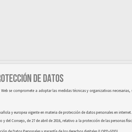
PROTECCIÓN DE DATOS
tio Web se compromete a adoptar las medidas técnicas y organizativas necesarias, 
pañola y europea vigente en materia de protección de datos personales en internet.
 del Consejo, de 27 de abril de 2016, relativo a la protección de las personas físi
cción de Datos Personales y garantía de los derechos digitales (LOPD-GDD).