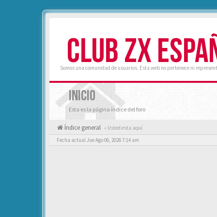
CLUB ZX ESPA
Somos una comunidad de usuarios. Esta web no pertenece ni represent
INICIO
Esta es la página índice del foro
Índice general
« Usted esta aquí
Fecha actual Jue Ago 06, 2026 7:14 am