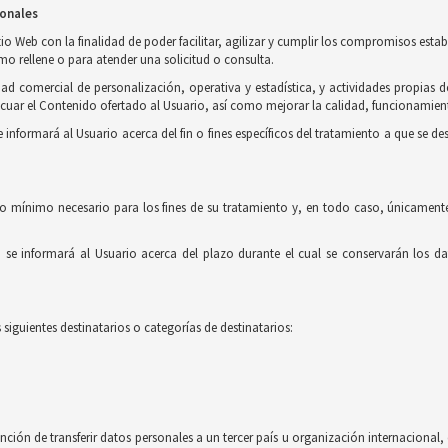
sonales
o Web con la finalidad de poder facilitar, agilizar y cumplir los compromisos estab
imo rellene o para atender una solicitud o consulta.
ad comercial de personalización, operativa y estadística, y actividades propias d
uar el Contenido ofertado al Usuario, así como mejorar la calidad, funcionamient
formará al Usuario acerca del fin o fines específicos del tratamiento a que se des
o mínimo necesario para los fines de su tratamiento y, en todo caso, únicamente
e informará al Usuario acerca del plazo durante el cual se conservarán los dat
siguientes destinatarios o categorías de destinatarios:
nción de transferir datos personales a un tercer país u organización internaciona