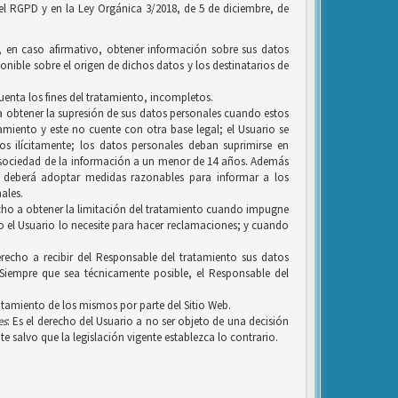
 el RGPD y en la Ley Orgánica 3/2018, de 5 de diciembre, de
y, en caso afirmativo, obtener información sobre sus datos
onible sobre el origen de dichos datos y los destinatarios de
uenta los fines del tratamiento, incompletos.
, a obtener la supresión de sus datos personales cuando estos
amiento y este no cuente con otra base legal; el Usuario se
 ilícitamente; los datos personales deban suprimirse en
a sociedad de la información a un menor de 14 años. Además
n, deberá adoptar medidas razonables para informar a los
ales.
erecho a obtener la limitación del tratamiento cuando impugne
ero el Usuario lo necesite para hacer reclamaciones; y cuando
recho a recibir del Responsable del tratamiento sus datos
Siempre que sea técnicamente posible, el Responsable del
ratamiento de los mismos por parte del Sitio Web.
es
: Es el derecho del Usuario a no ser objeto de una decisión
e salvo que la legislación vigente establezca lo contrario.