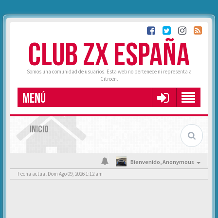
CLUB ZX ESPAÑA
Somos una comunidad de usuarios. Esta web no pertenece ni representa a
Citroën.
MENÚ
INICIO
Bienvenido,
Anonymous
Fecha actual Dom Ago 09, 2026 1:12 am