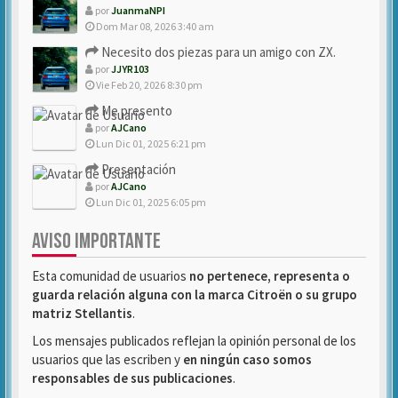
por
JuanmaNPI
Dom Mar 08, 2026 3:40 am
Necesito dos piezas para un amigo con ZX.
por
JJYR103
Vie Feb 20, 2026 8:30 pm
Me presento
por
AJCano
Lun Dic 01, 2025 6:21 pm
Presentación
por
AJCano
Lun Dic 01, 2025 6:05 pm
AVISO IMPORTANTE
Esta comunidad de usuarios
no pertenece, representa o
guarda relación alguna con la marca Citroën o su grupo
matriz Stellantis
.
Los mensajes publicados reflejan la opinión personal de los
usuarios que las escriben y
en ningún caso somos
responsables de sus publicaciones
.