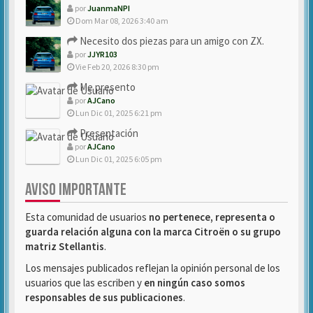
por
JuanmaNPI
Dom Mar 08, 2026 3:40 am
Necesito dos piezas para un amigo con ZX.
por
JJYR103
Vie Feb 20, 2026 8:30 pm
Me presento
por
AJCano
Lun Dic 01, 2025 6:21 pm
Presentación
por
AJCano
Lun Dic 01, 2025 6:05 pm
AVISO IMPORTANTE
Esta comunidad de usuarios
no pertenece, representa o
guarda relación alguna con la marca Citroën o su grupo
matriz Stellantis
.
Los mensajes publicados reflejan la opinión personal de los
usuarios que las escriben y
en ningún caso somos
responsables de sus publicaciones
.