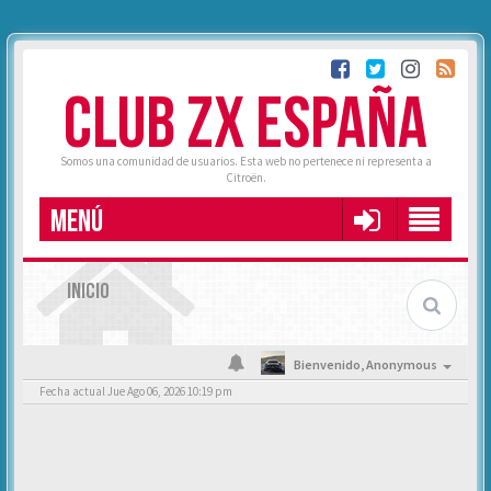
CLUB ZX ESPAÑA
Somos una comunidad de usuarios. Esta web no pertenece ni representa a
Citroën.
MENÚ
INICIO
Bienvenido,
Anonymous
Fecha actual Jue Ago 06, 2026 10:19 pm