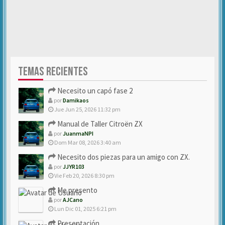
TEMAS RECIENTES
Necesito un capó fase 2
por
Damikaos
Jue Jun 25, 2026 11:32 pm
Manual de Taller Citroën ZX
por
JuanmaNPI
Dom Mar 08, 2026 3:40 am
Necesito dos piezas para un amigo con ZX.
por
JJYR103
Vie Feb 20, 2026 8:30 pm
Me presento
por
AJCano
Lun Dic 01, 2025 6:21 pm
Presentación