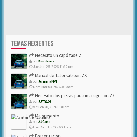
TEMAS RECIENTES
Necesito un capó fase 2
por
Damikaos
Jue Jun 25, 2026 11:32 pm
Manual de Taller Citroën ZX
por
JuanmaNPI
Dom Mar 08, 2026 3:40 am
Necesito dos piezas para un amigo con ZX.
por
JJYR103
Vie Feb 20, 2026 8:30 pm
Me presento
por
AJCano
Lun Dic 01, 2025 6:21 pm
Presentación