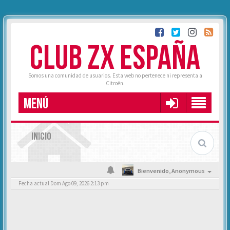
CLUB ZX ESPAÑA
Somos una comunidad de usuarios. Esta web no pertenece ni representa a
Citroën.
MENÚ
INICIO
Bienvenido,
Anonymous
Fecha actual Dom Ago 09, 2026 2:13 pm