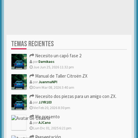
TEMAS RECIENTES
Necesito un capó fase 2
por
Damikaos
Jue Jun 25, 2026 11:32 pm
Manual de Taller Citroën ZX
por
JuanmaNPI
Dom Mar 08, 2026 3:40 am
Necesito dos piezas para un amigo con ZX.
por
JJYR103
Vie Feb 20, 2026 8:30 pm
Me presento
por
AJCano
Lun Dic 01, 2025 6:21 pm
Presentación