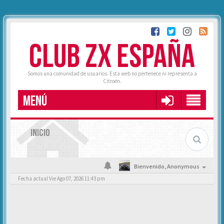
CLUB ZX ESPAÑA
Somos una comunidad de usuarios. Esta web no pertenece ni representa a
Citroën.
MENÚ
INICIO
Bienvenido,
Anonymous
Fecha actual Vie Ago 07, 2026 11:43 pm