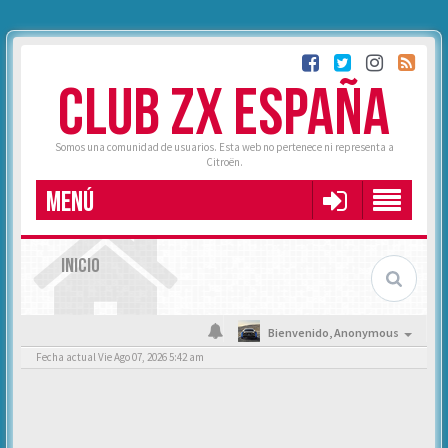
CLUB ZX ESPAÑA
Somos una comunidad de usuarios. Esta web no pertenece ni representa a
Citroën.
MENÚ
INICIO
Bienvenido,
Anonymous
Fecha actual Vie Ago 07, 2026 5:42 am