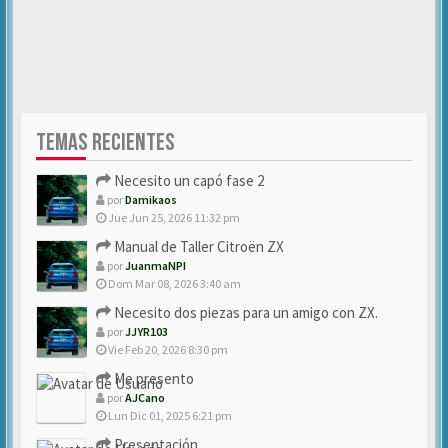
TEMAS RECIENTES
Necesito un capó fase 2
por
Damikaos
Jue Jun 25, 2026 11:32 pm
Manual de Taller Citroën ZX
por
JuanmaNPI
Dom Mar 08, 2026 3:40 am
Necesito dos piezas para un amigo con ZX.
por
JJYR103
Vie Feb 20, 2026 8:30 pm
Me presento
por
AJCano
Lun Dic 01, 2025 6:21 pm
Presentación