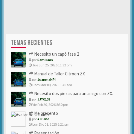
TEMAS RECIENTES
Necesito un capó fase 2
por
Damikaos
Jue Jun 25, 2026 11:32 pm
Manual de Taller Citroën ZX
por
JuanmaNPI
Dom Mar 08, 2026 3:40 am
Necesito dos piezas para un amigo con ZX.
por
JJYR103
Vie Feb 20, 2026 8:30 pm
Me presento
por
AJCano
Lun Dic 01, 2025 6:21 pm
Presentación