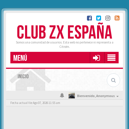
CLUB ZX ESPAÑA
Somos una comunidad de usuarios. Esta web no pertenece ni representa a
Citroën.
MENÚ
INICIO
Bienvenido,
Anonymous
Fecha actual Vie Ago 07, 2026 11:55 am