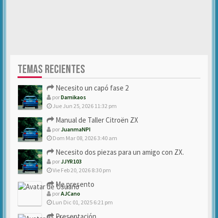
TEMAS RECIENTES
Necesito un capó fase 2
por
Damikaos
Jue Jun 25, 2026 11:32 pm
Manual de Taller Citroën ZX
por
JuanmaNPI
Dom Mar 08, 2026 3:40 am
Necesito dos piezas para un amigo con ZX.
por
JJYR103
Vie Feb 20, 2026 8:30 pm
Me presento
por
AJCano
Lun Dic 01, 2025 6:21 pm
Presentación