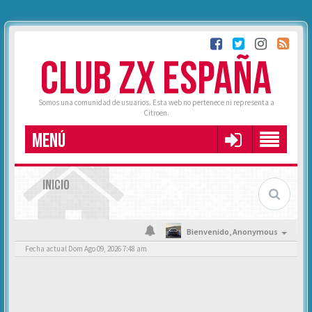
CLUB ZX ESPAÑA
Somos una comunidad de usuarios. Esta web no pertenece ni representa a
Citroën.
MENÚ
INICIO
Bienvenido,
Anonymous
Fecha actual Dom Ago 09, 2026 7:48 am